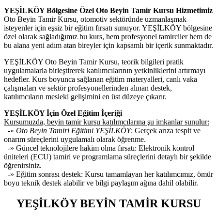
YEŞİLKÖY Bölgesine Özel Oto Beyin Tamir Kursu Hizmetimiz
Oto Beyin Tamir Kursu, otomotiv sektöründe uzmanlaşmak
isteyenler için eşsiz bir eğitim fırsatı sunuyor. YEŞİLKÖY bölgesine
özel olarak sağladığımız bu kurs, hem profesyonel tamirciler hem de
bu alana yeni adım atan bireyler için kapsamlı bir içerik sunmaktadır.
YEŞİLKÖY Oto Beyin Tamir Kursu, teorik bilgileri pratik
uygulamalarla birleştirerek katılımcılarının yetkinliklerini artırmayı
hedefler. Kurs boyunca sağlanan eğitim materyalleri, canlı vaka
çalışmaları ve sektör profesyonellerinden alınan destek,
katılımcıların mesleki gelişimini en üst düzeye çıkarır.
YEŞİLKÖY İçin Özel Eğitim İçeriği
Kursumuzda, beyin tamir kursu katılımcılarına şu imkanlar sunulur:
-»
Oto Beyin Tamiri Eğitimi YEŞİLKÖY
: Gerçek arıza tespit ve
onarım süreçlerini uygulamalı olarak öğrenme.
-» Güncel teknolojilere hakim olma fırsatı: Elektronik kontrol
üniteleri (ECU) tamiri ve programlama süreçlerini detaylı bir şekilde
öğrenirsiniz.
-» Eğitim sonrası destek: Kursu tamamlayan her katılımcımız, ömür
boyu teknik destek alabilir ve bilgi paylaşım ağına dahil olabilir.
YEŞİLKÖY BEYİN TAMİR KURSU