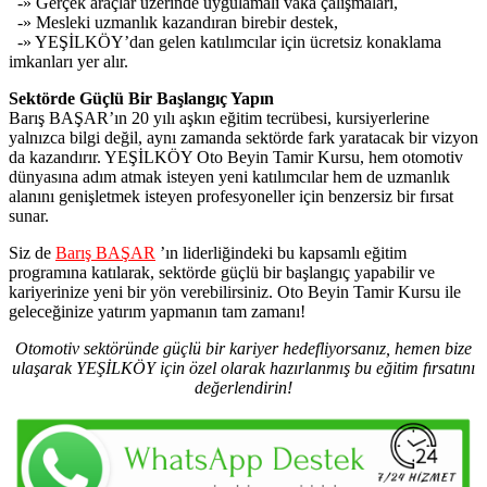
-» Gerçek araçlar üzerinde uygulamalı vaka çalışmaları,
-» Mesleki uzmanlık kazandıran birebir destek,
-» YEŞİLKÖY’dan gelen katılımcılar için ücretsiz konaklama
imkanları yer alır.
Sektörde Güçlü Bir Başlangıç Yapın
Barış BAŞAR’ın 20 yılı aşkın eğitim tecrübesi, kursiyerlerine
yalnızca bilgi değil, aynı zamanda sektörde fark yaratacak bir vizyon
da kazandırır. YEŞİLKÖY Oto Beyin Tamir Kursu, hem otomotiv
dünyasına adım atmak isteyen yeni katılımcılar hem de uzmanlık
alanını genişletmek isteyen profesyoneller için benzersiz bir fırsat
sunar.
Siz de
Barış BAŞAR
’ın liderliğindeki bu kapsamlı eğitim
programına katılarak, sektörde güçlü bir başlangıç yapabilir ve
kariyerinize yeni bir yön verebilirsiniz. Oto Beyin Tamir Kursu ile
geleceğinize yatırım yapmanın tam zamanı!
Otomotiv sektöründe güçlü bir kariyer hedefliyorsanız, hemen bize
ulaşarak YEŞİLKÖY için özel olarak hazırlanmış bu eğitim fırsatını
değerlendirin!