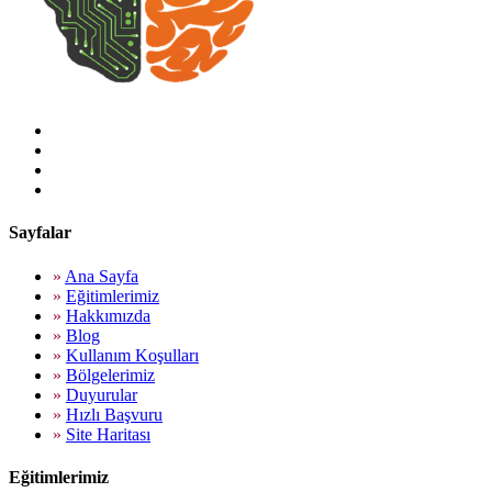
Sayfalar
»
Ana Sayfa
»
Eğitimlerimiz
»
Hakkımızda
»
Blog
»
Kullanım Koşulları
»
Bölgelerimiz
»
Duyurular
»
Hızlı Başvuru
»
Site Haritası
Eğitimlerimiz