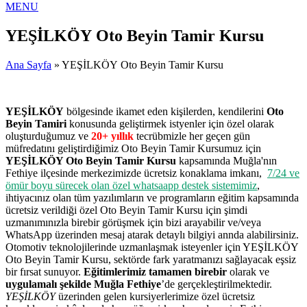
MENU
YEŞİLKÖY Oto Beyin Tamir Kursu
Ana Sayfa
» YEŞİLKÖY Oto Beyin Tamir Kursu
YEŞİLKÖY
bölgesinde ikamet eden kişilerden, kendilerini
Oto
Beyin Tamiri
konusunda geliştirmek istyenler için özel olarak
oluşturduğumuz ve
20+ yıllık
tecrübmizle her geçen gün
müfredatını geliştirdiğimiz Oto Beyin Tamir Kursumuz için
YEŞİLKÖY Oto Beyin Tamir Kursu
kapsamında Muğla'nın
Fethiye ilçesinde merkezimizde ücretsiz konaklama imkanı,
7/24 ve
ömür boyu sürecek olan özel whatsaapp destek sistemimiz
,
ihtiyacınız olan tüm yazılımların ve programların eğitim kapsamında
ücretsiz verildiği özel Oto Beyin Tamir Kursu için şimdi
uzmanımınızla birebir görüşmek için bizi arayabilir ve/veya
WhatsApp üzerinden mesaj atarak detaylı bilgiyi annda alabilirsiniz.
Otomotiv teknolojilerinde uzmanlaşmak isteyenler için YEŞİLKÖY
Oto Beyin Tamir Kursu, sektörde fark yaratmanızı sağlayacak eşsiz
bir fırsat sunuyor.
Eğitimlerimiz tamamen birebir
olarak ve
uygulamalı şekilde Muğla Fethiye
’de gerçekleştirilmektedir.
YEŞİLKÖY
üzerinden gelen kursiyerlerimize özel ücretsiz