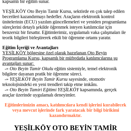
kapsamlı bir eğitim sunar.
YEŞİLKÖY Oto Beyin Tamir Kursu, sektörde en çok talep edilen
becerileri kazandırmayı hedefler. Araçların elektronik kontrol
ünitelerinin (ECU) yazılım güncellemeleri ve yeniden programlama
süreçlerini detaylı şekilde öğrenmek isteyen katılımcılar için
benzersiz bir fırsattır. Eğitimlerimiz, uygulamalı vaka çalışmaları ile
teorik bilgileri birleştirerek etkili bir öğrenme ortamı yaratır.
Eğitim İçeriği ve Avantajları
YEŞİLKÖY bölgesine özel olarak hazırlanan Oto Beyin
Programlama Kursu, kapsamlı bir müfredatla katılımcılarına şu
avantajları sunar:
-»
Oto Beyin Tamir Okulu
eğitim sistemiyle, temel elektronik
bilgilere dayanan pratik bir öğrenme süreci.
-»
YEŞİLKÖY Beyin Tamir Kursu
sayesinde, otomotiv
teknolojisindeki en yeni trendleri takip etme imkânı.
-»
Oto Beyin Tamiri Eğitimi YEŞİLKÖY
kapsamında, gerçek
araçlar üzerinde uygulamalı deneyimler.
Eğitimlerimizin amacı, katılımcılara kendi işlerini kurabilecek
veya mevcut işlerinde fark yaratacak bir bilgi birikimi
kazandırmaktır.
YEŞİLKÖY OTO BEYİN TAMİR