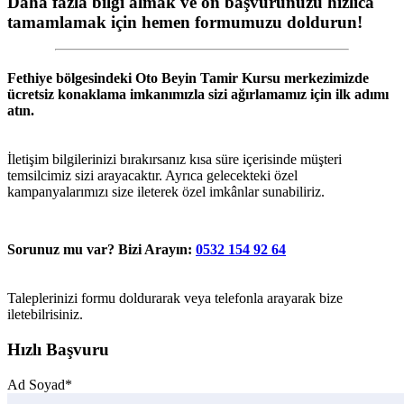
Daha fazla bilgi almak ve ön başvurunuzu hızlıca
tamamlamak için hemen formumuzu doldurun!
Fethiye
bölgesindeki
Oto Beyin Tamir Kursu
merkezimizde
ücretsiz konaklama imkanımızla sizi ağırlamamız için ilk adımı
atın.
İletişim bilgilerinizi bırakırsanız kısa süre içerisinde müşteri
temsilcimiz sizi arayacaktır. Ayrıca gelecekteki özel
kampanyalarımızı size ileterek özel imkânlar sunabiliriz.
Sorunuz mu var? Bizi Arayın:
0532 154 92 64
Taleplerinizi formu doldurarak veya telefonla arayarak bize
iletebilrisiniz.
Hızlı Başvuru
Ad Soyad*