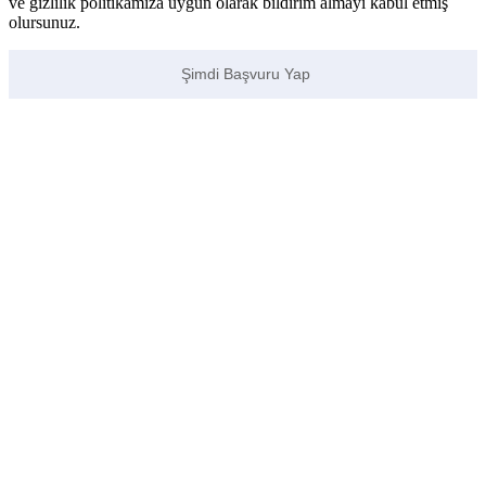
ve gizlilik politikamıza uygun olarak bildirim almayı kabul etmiş
olursunuz.