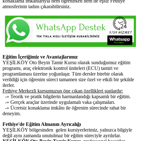
konaklama imkânlarıyla hem öğrenirken hem de eşsiz Fethiye
atmosferinin tadını çıkarabilirsiniz.
Eğitim İçeriğimiz ve Avantajlarımız
YEŞİLKÖY Oto Beyin Tamir Kursu olarak sunduğumuz eğitim
programı, araç elektronik kontrol üniteleri (ECU) tamiri ve
programlaması üzerine yoğunlaşır. Tüm dersler birebir olarak
verildiği için öğrenim süreci tamamen size özel ve etkili bir şekilde
ilerler.
Fethiye Merkezli kursumuzun öne çıkan özellikleri şunlardır:
-» Teorik ve pratik bilgilerin harmanlandığı kapsamlı bir eğitim.
-» Gerçek araçlar üzerinde uygulamalı vaka çalışmaları.
-» Ücretsiz konaklama imkânı ile öğrenim sürecinde rahat bir
deneyim.
Fethiye'de Eğitim Almanın Ayrıcalığı
YEŞİLKÖY bölgesinden gelen kursiyerlerimiz, yalnızca bilgiyle
değil aynı zamanda unutulmaz bir eğitim süreciyle ayrılırlar.