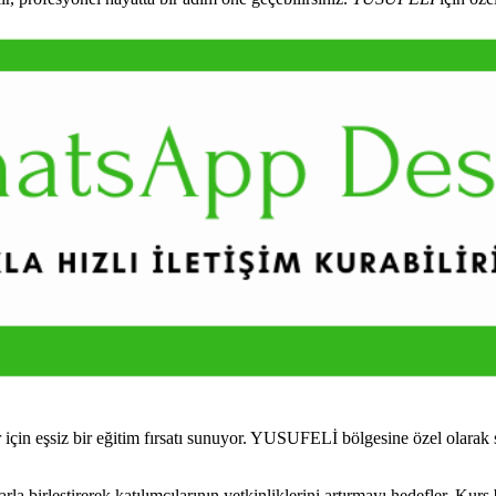
çin eşsiz bir eğitim fırsatı sunuyor. YUSUFELİ bölgesine özel olarak 
birleştirerek katılımcılarının yetkinliklerini artırmayı hedefler. Kurs 