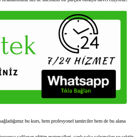
sağladığımız bu kurs, hem profesyonel tamirciler hem de bu alana
boyunca sağlanan eğitim materyalleri, canlı vaka çalışmaları ve sektör