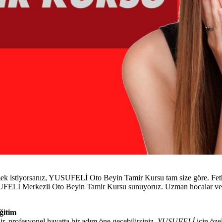
ek istiyorsanız, YUSUFELİ Oto Beyin Tamir Kursu tam size göre. Fethi
YUSUFELİ Merkezli Oto Beyin Tamir Kursu sunuyoruz. Uzman hocalar ve 
ğitim
r, profesyonel hayatta bir adım öne geçebilirsiniz.
YUSUFELİ
için özel