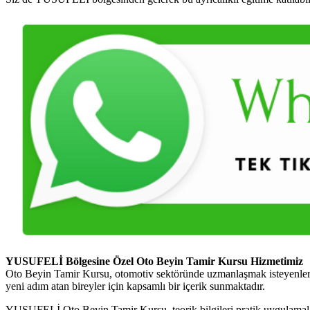
YUSUFELİ Bölgesine Özel Oto Beyin Tamir Kursu Hizmetimiz
Oto Beyin Tamir Kursu, otomotiv sektöründe uzmanlaşmak isteyenler i
yeni adım atan bireyler için kapsamlı bir içerik sunmaktadır.
YUSUFELİ Oto Beyin Tamir Kursu, teorik bilgileri pratik uygulamalarla 