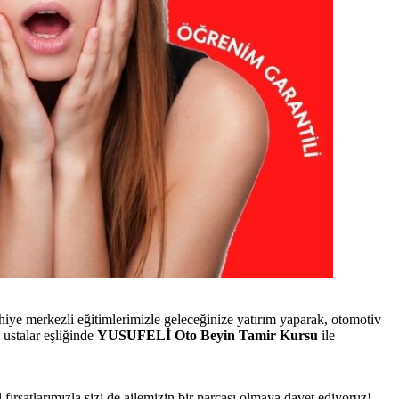
ye merkezli eğitimlerimizle geleceğinize yatırım yaparak, otomotiv
ustalar eşliğinde
YUSUFELİ Oto Beyin Tamir Kursu
ile
 fırsatlarımızla sizi de ailemizin bir parçası olmaya davet ediyoruz!