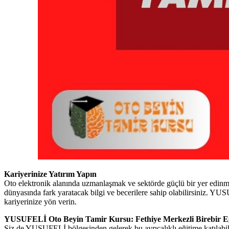
Kariyerinize Yatırım Yapın
Oto elektronik alanında uzmanlaşmak ve sektörde güçlü bir yer edinm
dünyasında fark yaratacak bilgi ve becerilere sahip olabilirsiniz. 
kariyerinize yön verin.
YUSUFELİ Oto Beyin Tamir Kursu: Fethiye Merkezli Birebir E
Siz de YUSUFELİ bölgesinden gelerek bu ayrıcalıklı eğitime katılabili