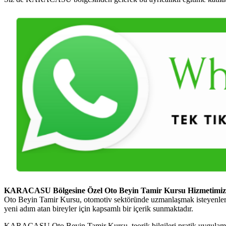
KARACASU Bölgesine Özel Oto Beyin Tamir Kursu Hizmetimiz
Oto Beyin Tamir Kursu, otomotiv sektöründe uzmanlaşmak isteyenler i
yeni adım atan bireyler için kapsamlı bir içerik sunmaktadır.
KARACASU Oto Beyin Tamir Kursu, teorik bilgileri pratik uygulamalarla