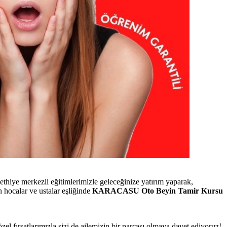
iye merkezli eğitimlerimizle geleceğinize yatırım yaparak,
hocalar ve ustalar eşliğinde
KARACASU Oto Beyin Tamir Kursu
özel fırsatlarımızla sizi de ailemizin bir parçası olmaya davet ediyoruz!