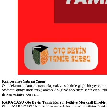
Kariyerinize Yatırım Yapın
Oto elektronik alanında uzmanlaşmak ve sektörde güçlü bir yer edin
otomotiv dünyasında fark yaratacak bilgi ve becerilere sahip olabi
ile kariyerinize yön verin.
KARACASU Oto Beyin Tamir Kursu: Fethiye Merkezli Birebir 
Siz de KARACASU bölgesinden gelerek bu ayrıcalıklı eğitime katılabil