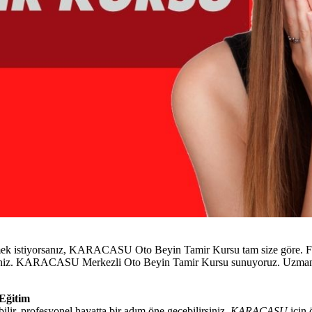
mek istiyorsanız, KARACASU Oto Beyin Tamir Kursu tam size göre. Feth
lirsiniz. KARACASU Merkezli Oto Beyin Tamir Kursu sunuyoruz. Uzman 
Eğitim
ir, profesyonel hayatta bir adım öne geçebilirsiniz.
KARACASU
için 