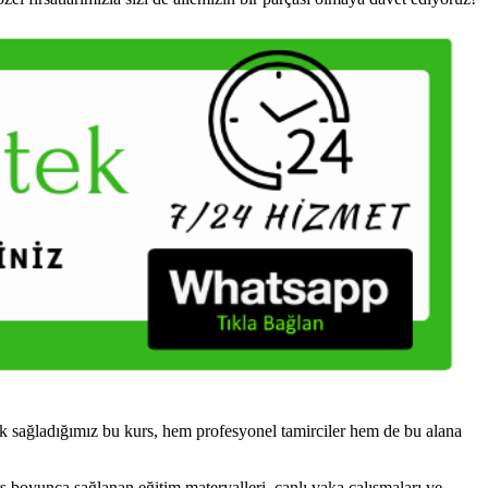
 sağladığımız bu kurs, hem profesyonel tamirciler hem de bu alana
s boyunca sağlanan eğitim materyalleri, canlı vaka çalışmaları ve