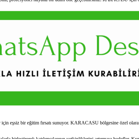
çin eşsiz bir eğitim fırsatı sunuyor. KARACASU bölgesine özel olarak
 birleştirerek katılımcılarının yetkinliklerini artırmayı hedefler. Kur