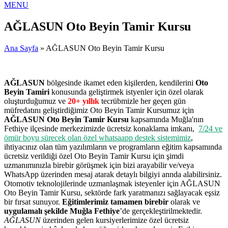
MENU
AĞLASUN Oto Beyin Tamir Kursu
Ana Sayfa
» AĞLASUN Oto Beyin Tamir Kursu
AĞLASUN
bölgesinde ikamet eden kişilerden, kendilerini
Oto
Beyin Tamiri
konusunda geliştirmek istyenler için özel olarak
oluşturduğumuz ve
20+ yıllık
tecrübmizle her geçen gün
müfredatını geliştirdiğimiz Oto Beyin Tamir Kursumuz için
AĞLASUN Oto Beyin Tamir Kursu
kapsamında Muğla'nın
Fethiye ilçesinde merkezimizde ücretsiz konaklama imkanı,
7/24 ve
ömür boyu sürecek olan özel whatsaapp destek sistemimiz
,
ihtiyacınız olan tüm yazılımların ve programların eğitim kapsamında
ücretsiz verildiği özel Oto Beyin Tamir Kursu için şimdi
uzmanımınızla birebir görüşmek için bizi arayabilir ve/veya
WhatsApp üzerinden mesaj atarak detaylı bilgiyi annda alabilirsiniz.
Otomotiv teknolojilerinde uzmanlaşmak isteyenler için AĞLASUN
Oto Beyin Tamir Kursu, sektörde fark yaratmanızı sağlayacak eşsiz
bir fırsat sunuyor.
Eğitimlerimiz tamamen birebir
olarak ve
uygulamalı şekilde Muğla Fethiye
’de gerçekleştirilmektedir.
AĞLASUN
üzerinden gelen kursiyerlerimize özel ücretsiz