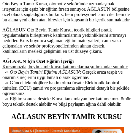
Oto Beyin Tamir Kursu, otomotiv sektöründe uzmanlaşmak
isteyenler için eşsiz bir eğitim fırsatı sunuyor. AĞLASUN bölgesine
özel olarak sağladığımız bu kurs, hem profesyonel tamirciler hem de
bu alana yeni adım atan bireyler için kapsamlı bir içerik sunmaktadır.
AĞLASUN Oto Beyin Tamir Kursu, teorik bilgileri pratik
uygulamalarla birleştirerek katılımcılarının yetkinliklerini artırmayı
hedefler. Kurs boyunca sağlanan eğitim materyalleri, canlı vaka
çalışmaları ve sektör profesyonellerinden alınan destek,
katılımcıların mesleki gelişimini en üst düzeye çıkarır.
AĞLASUN İçin Özel Eğitim İçeriği
Kursumuzda, beyin tamir kursu katılımcılarına şu imkanlar sunulur:
-»
Oto Beyin Tamiri Eğitimi AĞLASUN
: Gerçek arıza tespit ve
onarım süreçlerini uygulamalı olarak öğrenme.
-» Güncel teknolojilere hakim olma fırsatı: Elektronik kontrol
üniteleri (ECU) tamiri ve programlama süreçlerini detaylı bir şekilde
öğrenirsiniz.
-» Eğitim sonrası destek: Kursu tamamlayan her katılımcımız, ömür
boyu teknik destek alabilir ve bilgi paylaşım ağına dahil olabilir.
AĞLASUN BEYİN TAMİR KURSU