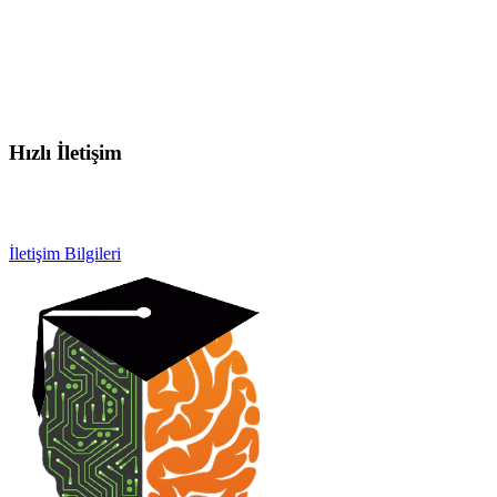
Hızlı İletişim
info@otobeyintamirkursu.com
0532 154 92 64
İletişim Bilgileri