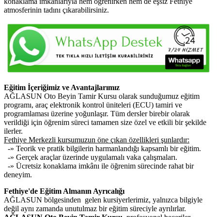
konaklama imkânlarıyla hem öğrenirken hem de eşsiz Fethiye
atmosferinin tadını çıkarabilirsiniz.
Eğitim İçeriğimiz ve Avantajlarımız
AĞLASUN Oto Beyin Tamir Kursu olarak sunduğumuz eğitim
programı, araç elektronik kontrol üniteleri (ECU) tamiri ve
programlaması üzerine yoğunlaşır. Tüm dersler birebir olarak
verildiği için öğrenim süreci tamamen size özel ve etkili bir şekilde
ilerler.
Fethiye Merkezli kursumuzun öne çıkan özellikleri şunlardır:
-» Teorik ve pratik bilgilerin harmanlandığı kapsamlı bir eğitim.
-» Gerçek araçlar üzerinde uygulamalı vaka çalışmaları.
-» Ücretsiz konaklama imkânı ile öğrenim sürecinde rahat bir
deneyim.
Fethiye'de Eğitim Almanın Ayrıcalığı
AĞLASUN bölgesinden gelen kursiyerlerimiz, yalnızca bilgiyle
değil aynı zamanda unutulmaz bir eğitim süreciyle ayrılırlar.