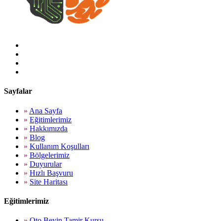
Sayfalar
»
Ana Sayfa
»
Eğitimlerimiz
»
Hakkımızda
»
Blog
»
Kullanım Koşulları
»
Bölgelerimiz
»
Duyurular
»
Hızlı Başvuru
»
Site Haritası
Eğitimlerimiz
»
Oto Beyin Tamir Kursu