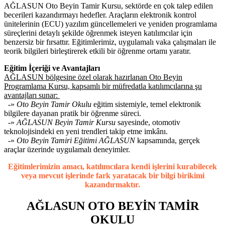
AĞLASUN Oto Beyin Tamir Kursu, sektörde en çok talep edilen
becerileri kazandırmayı hedefler. Araçların elektronik kontrol
ünitelerinin (ECU) yazılım güncellemeleri ve yeniden programlama
süreçlerini detaylı şekilde öğrenmek isteyen katılımcılar için
benzersiz bir fırsattır. Eğitimlerimiz, uygulamalı vaka çalışmaları ile
teorik bilgileri birleştirerek etkili bir öğrenme ortamı yaratır.
Eğitim İçeriği ve Avantajları
AĞLASUN bölgesine özel olarak hazırlanan Oto Beyin
Programlama Kursu, kapsamlı bir müfredatla katılımcılarına şu
avantajları sunar:
-»
Oto Beyin Tamir Okulu
eğitim sistemiyle, temel elektronik
bilgilere dayanan pratik bir öğrenme süreci.
-»
AĞLASUN Beyin Tamir Kursu
sayesinde, otomotiv
teknolojisindeki en yeni trendleri takip etme imkânı.
-»
Oto Beyin Tamiri Eğitimi AĞLASUN
kapsamında, gerçek
araçlar üzerinde uygulamalı deneyimler.
Eğitimlerimizin amacı, katılımcılara kendi işlerini kurabilecek
veya mevcut işlerinde fark yaratacak bir bilgi birikimi
kazandırmaktır.
AĞLASUN OTO BEYİN TAMİR
OKULU