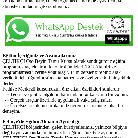
konaklama imkânlarıyla hem öğrenirken hem de eşsiz Fethiye
atmosferinin tadını çıkarabilirsiniz.
Eğitim İçeriğimiz ve Avantajlarımız
ÇELTİKÇİ Oto Beyin Tamir Kursu olarak sunduğumuz eğitim
programı, araç elektronik kontrol üniteleri (ECU) tamiri ve
programlaması üzerine yoğunlaşır. Tüm dersler birebir olarak
verildiği için öğrenim süreci tamamen size özel ve etkili bir şekilde
ilerler.
Fethiye Merkezli kursumuzun öne çıkan özellikleri şunlardır:
-» Teorik ve pratik bilgilerin harmanlandığı kapsamlı bir eğitim.
-» Gerçek araçlar üzerinde uygulamalı vaka çalışmaları.
-» Ücretsiz konaklama imkânı ile öğrenim sürecinde rahat bir
deneyim.
Fethiye'de Eğitim Almanın Ayrıcalığı
ÇELTİKÇİ bölgesinden gelen kursiyerlerimiz, yalnızca bilgiyle
değil aynı zamanda unutulmaz bir eğitim süreciyle ayrılırlar.