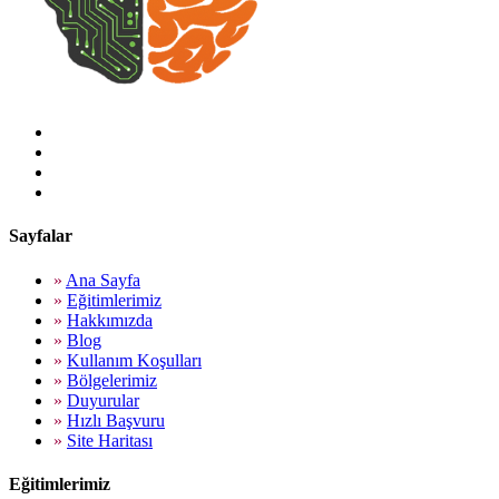
Sayfalar
»
Ana Sayfa
»
Eğitimlerimiz
»
Hakkımızda
»
Blog
»
Kullanım Koşulları
»
Bölgelerimiz
»
Duyurular
»
Hızlı Başvuru
»
Site Haritası
Eğitimlerimiz