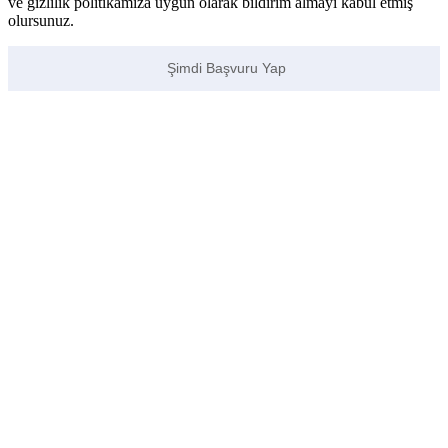
ve gizlilik politikamıza uygun olarak bildirim almayı kabul etmiş
olursunuz.