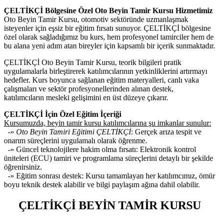
ÇELTİKÇİ Bölgesine Özel Oto Beyin Tamir Kursu Hizmetimiz
Oto Beyin Tamir Kursu, otomotiv sektöründe uzmanlaşmak
isteyenler için eşsiz bir eğitim fırsatı sunuyor. ÇELTİKÇİ bölgesine
özel olarak sağladığımız bu kurs, hem profesyonel tamirciler hem de
bu alana yeni adım atan bireyler için kapsamlı bir içerik sunmaktadır.
ÇELTİKÇİ Oto Beyin Tamir Kursu, teorik bilgileri pratik
uygulamalarla birleştirerek katılımcılarının yetkinliklerini artırmayı
hedefler. Kurs boyunca sağlanan eğitim materyalleri, canlı vaka
çalışmaları ve sektör profesyonellerinden alınan destek,
katılımcıların mesleki gelişimini en üst düzeye çıkarır.
ÇELTİKÇİ İçin Özel Eğitim İçeriği
Kursumuzda, beyin tamir kursu katılımcılarına şu imkanlar sunulur:
-»
Oto Beyin Tamiri Eğitimi ÇELTİKÇİ
: Gerçek arıza tespit ve
onarım süreçlerini uygulamalı olarak öğrenme.
-» Güncel teknolojilere hakim olma fırsatı: Elektronik kontrol
üniteleri (ECU) tamiri ve programlama süreçlerini detaylı bir şekilde
öğrenirsiniz.
-» Eğitim sonrası destek: Kursu tamamlayan her katılımcımız, ömür
boyu teknik destek alabilir ve bilgi paylaşım ağına dahil olabilir.
ÇELTİKÇİ BEYİN TAMİR KURSU