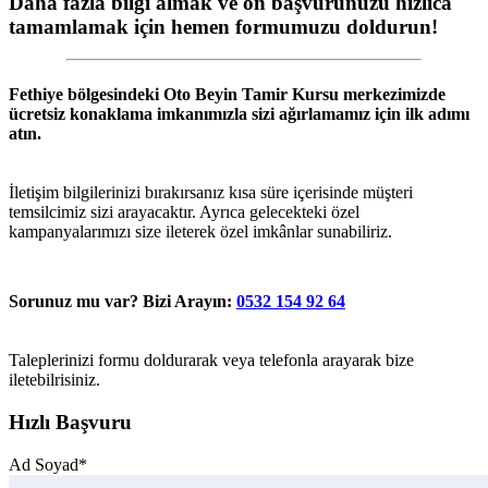
Daha fazla bilgi almak ve ön başvurunuzu hızlıca
tamamlamak için hemen formumuzu doldurun!
Fethiye
bölgesindeki
Oto Beyin Tamir Kursu
merkezimizde
ücretsiz konaklama imkanımızla sizi ağırlamamız için ilk adımı
atın.
İletişim bilgilerinizi bırakırsanız kısa süre içerisinde müşteri
temsilcimiz sizi arayacaktır. Ayrıca gelecekteki özel
kampanyalarımızı size ileterek özel imkânlar sunabiliriz.
Sorunuz mu var? Bizi Arayın:
0532 154 92 64
Taleplerinizi formu doldurarak veya telefonla arayarak bize
iletebilrisiniz.
Hızlı Başvuru
Ad Soyad*