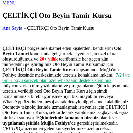
MENU
ÇELTİKÇİ Oto Beyin Tamir Kursu
Ana Sayfa
» ÇELTİKÇİ Oto Beyin Tamir Kursu
ÇELTİKÇİ
bölgesinde ikamet eden kişilerden, kendilerini
Oto
Beyin Tamiri
konusunda geliştirmek istyenler için özel olarak
oluşturduğumuz ve
20+ yıllık
tecrübmizle her geçen gün
müfredatını geliştirdiğimiz Oto Beyin Tamir Kursumuz için
ÇELTİKÇİ Oto Beyin Tamir Kursu
kapsamında Muğla'nın
Fethiye ilçesinde merkezimizde ücretsiz konaklama imkanı,
7/24 ve
ömür boyu sürecek olan özel whatsaapp destek sistemimiz
,
ihtiyacınız olan tüm yazılımların ve programların eğitim kapsamında
ücretsiz verildiği özel Oto Beyin Tamir Kursu için şimdi
uzmanımınızla birebir görüşmek için bizi arayabilir ve/veya
WhatsApp üzerinden mesaj atarak detaylı bilgiyi annda alabilirsiniz.
Otomotiv teknolojilerinde uzmanlaşmak isteyenler için ÇELTİKÇİ
Oto Beyin Tamir Kursu, sektörde fark yaratmanızı sağlayacak eşsiz
bir fırsat sunuyor.
Eğitimlerimiz tamamen birebir
olarak ve
uygulamalı şekilde Muğla Fethiye
’de gerçekleştirilmektedir.
ÇELTİKÇİ
üzerinden gelen kursiyerlerimize özel ücretsiz