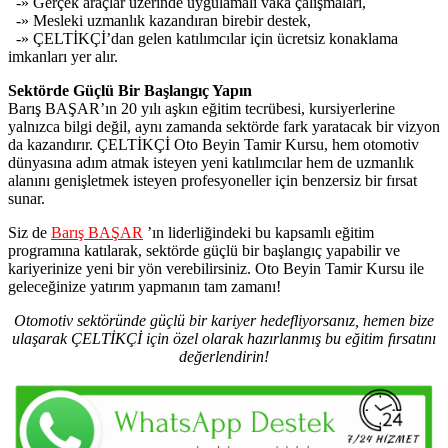
-» Gerçek araçlar üzerinde uygulamalı vaka çalışmaları,
-» Mesleki uzmanlık kazandıran birebir destek,
-» ÇELTİKÇİ’dan gelen katılımcılar için ücretsiz konaklama
imkanları yer alır.
Sektörde Güçlü Bir Başlangıç Yapın
Barış BAŞAR’ın 20 yılı aşkın eğitim tecrübesi, kursiyerlerine
yalnızca bilgi değil, aynı zamanda sektörde fark yaratacak bir vizyon
da kazandırır. ÇELTİKÇİ Oto Beyin Tamir Kursu, hem otomotiv
dünyasına adım atmak isteyen yeni katılımcılar hem de uzmanlık
alanını genişletmek isteyen profesyoneller için benzersiz bir fırsat
sunar.
Siz de
Barış BAŞAR
’ın liderliğindeki bu kapsamlı eğitim
programına katılarak, sektörde güçlü bir başlangıç yapabilir ve
kariyerinize yeni bir yön verebilirsiniz. Oto Beyin Tamir Kursu ile
geleceğinize yatırım yapmanın tam zamanı!
Otomotiv sektöründe güçlü bir kariyer hedefliyorsanız, hemen bize
ulaşarak ÇELTİKÇİ için özel olarak hazırlanmış bu eğitim fırsatını
değerlendirin!