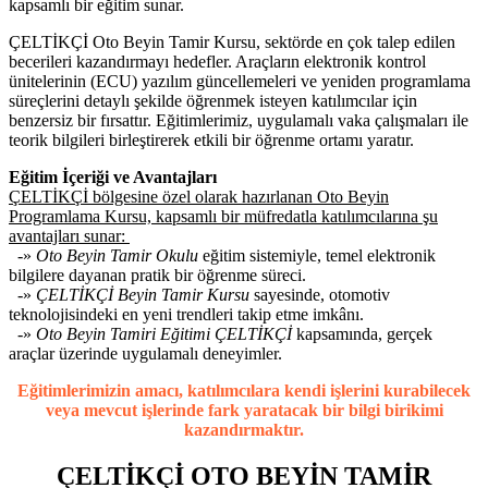
kapsamlı bir eğitim sunar.
ÇELTİKÇİ Oto Beyin Tamir Kursu, sektörde en çok talep edilen
becerileri kazandırmayı hedefler. Araçların elektronik kontrol
ünitelerinin (ECU) yazılım güncellemeleri ve yeniden programlama
süreçlerini detaylı şekilde öğrenmek isteyen katılımcılar için
benzersiz bir fırsattır. Eğitimlerimiz, uygulamalı vaka çalışmaları ile
teorik bilgileri birleştirerek etkili bir öğrenme ortamı yaratır.
Eğitim İçeriği ve Avantajları
ÇELTİKÇİ bölgesine özel olarak hazırlanan Oto Beyin
Programlama Kursu, kapsamlı bir müfredatla katılımcılarına şu
avantajları sunar:
-»
Oto Beyin Tamir Okulu
eğitim sistemiyle, temel elektronik
bilgilere dayanan pratik bir öğrenme süreci.
-»
ÇELTİKÇİ Beyin Tamir Kursu
sayesinde, otomotiv
teknolojisindeki en yeni trendleri takip etme imkânı.
-»
Oto Beyin Tamiri Eğitimi ÇELTİKÇİ
kapsamında, gerçek
araçlar üzerinde uygulamalı deneyimler.
Eğitimlerimizin amacı, katılımcılara kendi işlerini kurabilecek
veya mevcut işlerinde fark yaratacak bir bilgi birikimi
kazandırmaktır.
ÇELTİKÇİ OTO BEYİN TAMİR