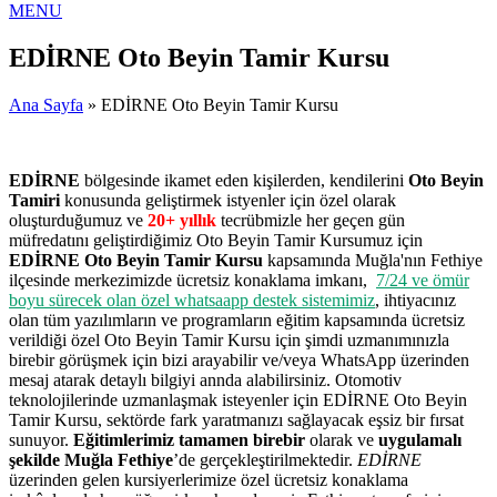
MENU
EDİRNE Oto Beyin Tamir Kursu
Ana Sayfa
» EDİRNE Oto Beyin Tamir Kursu
EDİRNE
bölgesinde ikamet eden kişilerden, kendilerini
Oto Beyin
Tamiri
konusunda geliştirmek istyenler için özel olarak
oluşturduğumuz ve
20+ yıllık
tecrübmizle her geçen gün
müfredatını geliştirdiğimiz Oto Beyin Tamir Kursumuz için
EDİRNE Oto Beyin Tamir Kursu
kapsamında Muğla'nın Fethiye
ilçesinde merkezimizde ücretsiz konaklama imkanı,
7/24 ve ömür
boyu sürecek olan özel whatsaapp destek sistemimiz
, ihtiyacınız
olan tüm yazılımların ve programların eğitim kapsamında ücretsiz
verildiği özel Oto Beyin Tamir Kursu için şimdi uzmanımınızla
birebir görüşmek için bizi arayabilir ve/veya WhatsApp üzerinden
mesaj atarak detaylı bilgiyi annda alabilirsiniz. Otomotiv
teknolojilerinde uzmanlaşmak isteyenler için EDİRNE Oto Beyin
Tamir Kursu, sektörde fark yaratmanızı sağlayacak eşsiz bir fırsat
sunuyor.
Eğitimlerimiz tamamen birebir
olarak ve
uygulamalı
şekilde Muğla Fethiye
’de gerçekleştirilmektedir.
EDİRNE
üzerinden gelen kursiyerlerimize özel ücretsiz konaklama