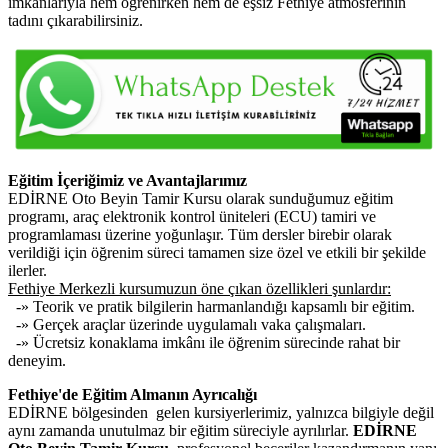
imkânlarıyla hem öğrenirken hem de eşsiz Fethiye atmosferinin
tadını çıkarabilirsiniz.
Eğitim İçeriğimiz ve Avantajlarımız
EDİRNE Oto Beyin Tamir Kursu olarak sunduğumuz eğitim
programı, araç elektronik kontrol üniteleri (ECU) tamiri ve
programlaması üzerine yoğunlaşır. Tüm dersler birebir olarak
verildiği için öğrenim süreci tamamen size özel ve etkili bir şekilde
ilerler.
Fethiye Merkezli kursumuzun öne çıkan özellikleri şunlardır:
-» Teorik ve pratik bilgilerin harmanlandığı kapsamlı bir eğitim.
-» Gerçek araçlar üzerinde uygulamalı vaka çalışmaları.
-» Ücretsiz konaklama imkânı ile öğrenim sürecinde rahat bir
deneyim.
Fethiye'de Eğitim Almanın Ayrıcalığı
EDİRNE bölgesinden gelen kursiyerlerimiz, yalnızca bilgiyle değil
aynı zamanda unutulmaz bir eğitim süreciyle ayrılırlar.
EDİRNE