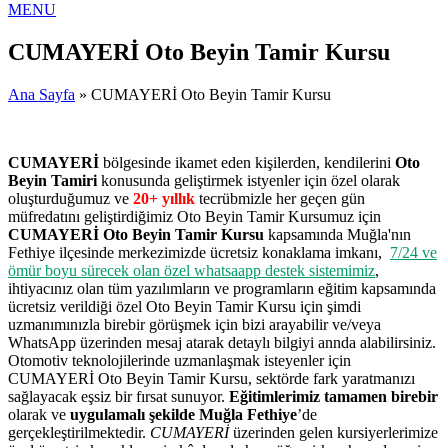
MENU
CUMAYERİ Oto Beyin Tamir Kursu
Ana Sayfa
» CUMAYERİ Oto Beyin Tamir Kursu
CUMAYERİ
bölgesinde ikamet eden kişilerden, kendilerini
Oto
Beyin Tamiri
konusunda geliştirmek istyenler için özel olarak
oluşturduğumuz ve
20+ yıllık
tecrübmizle her geçen gün
müfredatını geliştirdiğimiz Oto Beyin Tamir Kursumuz için
CUMAYERİ Oto Beyin Tamir Kursu
kapsamında Muğla'nın
Fethiye ilçesinde merkezimizde ücretsiz konaklama imkanı,
7/24 ve
ömür boyu sürecek olan özel whatsaapp destek sistemimiz
,
ihtiyacınız olan tüm yazılımların ve programların eğitim kapsamında
ücretsiz verildiği özel Oto Beyin Tamir Kursu için şimdi
uzmanımınızla birebir görüşmek için bizi arayabilir ve/veya
WhatsApp üzerinden mesaj atarak detaylı bilgiyi annda alabilirsiniz.
Otomotiv teknolojilerinde uzmanlaşmak isteyenler için
CUMAYERİ Oto Beyin Tamir Kursu, sektörde fark yaratmanızı
sağlayacak eşsiz bir fırsat sunuyor.
Eğitimlerimiz tamamen birebir
olarak ve
uygulamalı şekilde Muğla Fethiye
’de
gerçekleştirilmektedir.
CUMAYERİ
üzerinden gelen kursiyerlerimize