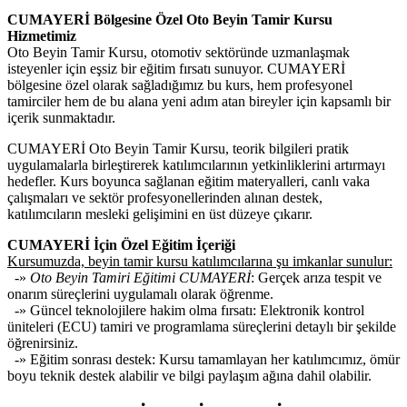
CUMAYERİ Bölgesine Özel Oto Beyin Tamir Kursu
Hizmetimiz
Oto Beyin Tamir Kursu, otomotiv sektöründe uzmanlaşmak
isteyenler için eşsiz bir eğitim fırsatı sunuyor. CUMAYERİ
bölgesine özel olarak sağladığımız bu kurs, hem profesyonel
tamirciler hem de bu alana yeni adım atan bireyler için kapsamlı bir
içerik sunmaktadır.
CUMAYERİ Oto Beyin Tamir Kursu, teorik bilgileri pratik
uygulamalarla birleştirerek katılımcılarının yetkinliklerini artırmayı
hedefler. Kurs boyunca sağlanan eğitim materyalleri, canlı vaka
çalışmaları ve sektör profesyonellerinden alınan destek,
katılımcıların mesleki gelişimini en üst düzeye çıkarır.
CUMAYERİ İçin Özel Eğitim İçeriği
Kursumuzda, beyin tamir kursu katılımcılarına şu imkanlar sunulur:
-»
Oto Beyin Tamiri Eğitimi CUMAYERİ
: Gerçek arıza tespit ve
onarım süreçlerini uygulamalı olarak öğrenme.
-» Güncel teknolojilere hakim olma fırsatı: Elektronik kontrol
üniteleri (ECU) tamiri ve programlama süreçlerini detaylı bir şekilde
öğrenirsiniz.
-» Eğitim sonrası destek: Kursu tamamlayan her katılımcımız, ömür
boyu teknik destek alabilir ve bilgi paylaşım ağına dahil olabilir.