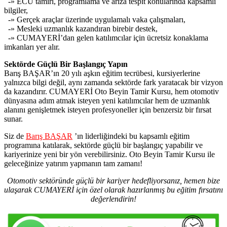
-» ECU tamiri, programlama ve arıza tespit konularında kapsamlı
bilgiler,
-» Gerçek araçlar üzerinde uygulamalı vaka çalışmaları,
-» Mesleki uzmanlık kazandıran birebir destek,
-» CUMAYERİ’dan gelen katılımcılar için ücretsiz konaklama
imkanları yer alır.
Sektörde Güçlü Bir Başlangıç Yapın
Barış BAŞAR’ın 20 yılı aşkın eğitim tecrübesi, kursiyerlerine
yalnızca bilgi değil, aynı zamanda sektörde fark yaratacak bir vizyon
da kazandırır. CUMAYERİ Oto Beyin Tamir Kursu, hem otomotiv
dünyasına adım atmak isteyen yeni katılımcılar hem de uzmanlık
alanını genişletmek isteyen profesyoneller için benzersiz bir fırsat
sunar.
Siz de
Barış BAŞAR
’ın liderliğindeki bu kapsamlı eğitim
programına katılarak, sektörde güçlü bir başlangıç yapabilir ve
kariyerinize yeni bir yön verebilirsiniz. Oto Beyin Tamir Kursu ile
geleceğinize yatırım yapmanın tam zamanı!
Otomotiv sektöründe güçlü bir kariyer hedefliyorsanız, hemen bize
ulaşarak CUMAYERİ için özel olarak hazırlanmış bu eğitim fırsatını
değerlendirin!