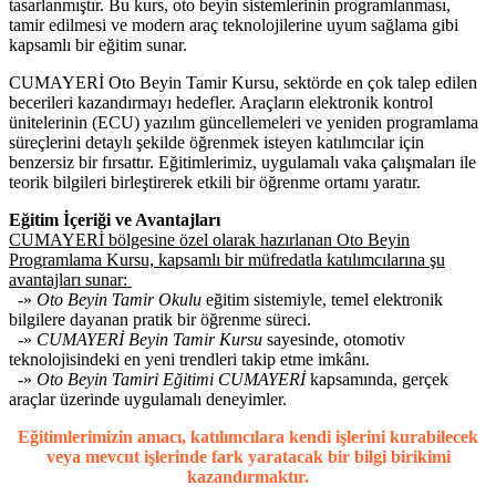
tasarlanmıştır. Bu kurs, oto beyin sistemlerinin programlanması,
tamir edilmesi ve modern araç teknolojilerine uyum sağlama gibi
kapsamlı bir eğitim sunar.
CUMAYERİ Oto Beyin Tamir Kursu, sektörde en çok talep edilen
becerileri kazandırmayı hedefler. Araçların elektronik kontrol
ünitelerinin (ECU) yazılım güncellemeleri ve yeniden programlama
süreçlerini detaylı şekilde öğrenmek isteyen katılımcılar için
benzersiz bir fırsattır. Eğitimlerimiz, uygulamalı vaka çalışmaları ile
teorik bilgileri birleştirerek etkili bir öğrenme ortamı yaratır.
Eğitim İçeriği ve Avantajları
CUMAYERİ bölgesine özel olarak hazırlanan Oto Beyin
Programlama Kursu, kapsamlı bir müfredatla katılımcılarına şu
avantajları sunar:
-»
Oto Beyin Tamir Okulu
eğitim sistemiyle, temel elektronik
bilgilere dayanan pratik bir öğrenme süreci.
-»
CUMAYERİ Beyin Tamir Kursu
sayesinde, otomotiv
teknolojisindeki en yeni trendleri takip etme imkânı.
-»
Oto Beyin Tamiri Eğitimi CUMAYERİ
kapsamında, gerçek
araçlar üzerinde uygulamalı deneyimler.
Eğitimlerimizin amacı, katılımcılara kendi işlerini kurabilecek
veya mevcut işlerinde fark yaratacak bir bilgi birikimi
kazandırmaktır.