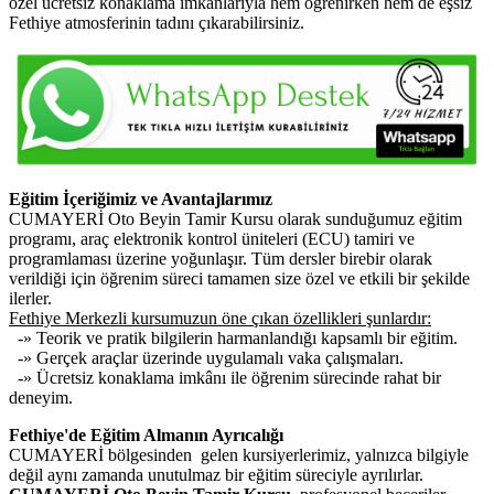
özel ücretsiz konaklama imkânlarıyla hem öğrenirken hem de eşsiz
Fethiye atmosferinin tadını çıkarabilirsiniz.
Eğitim İçeriğimiz ve Avantajlarımız
CUMAYERİ Oto Beyin Tamir Kursu olarak sunduğumuz eğitim
programı, araç elektronik kontrol üniteleri (ECU) tamiri ve
programlaması üzerine yoğunlaşır. Tüm dersler birebir olarak
verildiği için öğrenim süreci tamamen size özel ve etkili bir şekilde
ilerler.
Fethiye Merkezli kursumuzun öne çıkan özellikleri şunlardır:
-» Teorik ve pratik bilgilerin harmanlandığı kapsamlı bir eğitim.
-» Gerçek araçlar üzerinde uygulamalı vaka çalışmaları.
-» Ücretsiz konaklama imkânı ile öğrenim sürecinde rahat bir
deneyim.
Fethiye'de Eğitim Almanın Ayrıcalığı
CUMAYERİ bölgesinden gelen kursiyerlerimiz, yalnızca bilgiyle
değil aynı zamanda unutulmaz bir eğitim süreciyle ayrılırlar.