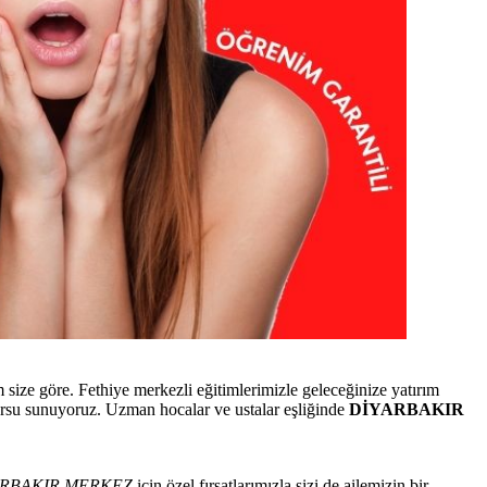
e göre. Fethiye merkezli eğitimlerimizle geleceğinize yatırım
su sunuyoruz. Uzman hocalar ve ustalar eşliğinde
DİYARBAKIR
ARBAKIR MERKEZ
için özel fırsatlarımızla sizi de ailemizin bir