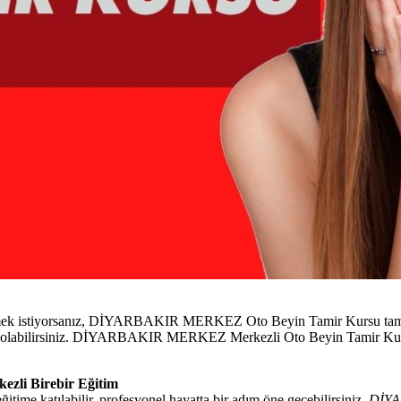
nmek istiyorsanız, DİYARBAKIR MERKEZ Oto Beyin Tamir Kursu tam siz
ahip olabilirsiniz. DİYARBAKIR MERKEZ Merkezli Oto Beyin Tamir Kur
li Birebir Eğitim
e katılabilir, profesyonel hayatta bir adım öne geçebilirsiniz.
DİY