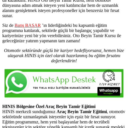
da kazandırır. HINIS Oto Beyin Tamir Kursu, hem otomotiv
dünyasına adım atmak isteyen yeni katılımcılar hem de uzmanlık
alanını genişletmek isteyen profesyoneller için benzersiz bir fırsat
sunar.
Siz de
Barış BAŞAR
’ın liderliğindeki bu kapsamlı eğitim
programına katılarak, sektörde güçlü bir başlangıç yapabilir ve
kariyerinize yeni bir yön verebilirsiniz. Oto Beyin Tamir Kursu ile
geleceğinize yatırım yapmanın tam zamanı!
Otomotiv sektöründe güçlü bir kariyer hedefliyorsanız, hemen bize
ulaşarak HINIS için özel olarak hazırlanmış bu eğitim fırsatını
değerlendirin!
HINIS Bölgesine Özel Araç Beyin Tamir Eğitimi
HINIS merkezli sunduğumuz
Araç Beyin Tamir Eğitimi
, otomotiv
sektöründe uzmanlaşmak isteyenler için eşsiz bir fırsat sunuyor.
Eğitim programımız, hem yeni başlayanlar hem de tecrübeli
teknisyenler için sektöre yönelik kapsamlı bir içerik sunarak mesleki