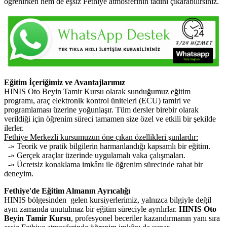
öğrenirken hem de eşsiz Fethiye atmosferinin tadını çıkarabilirsiniz.
Eğitim İçeriğimiz ve Avantajlarımız
HINIS Oto Beyin Tamir Kursu olarak sunduğumuz eğitim
programı, araç elektronik kontrol üniteleri (ECU) tamiri ve
programlaması üzerine yoğunlaşır. Tüm dersler birebir olarak
verildiği için öğrenim süreci tamamen size özel ve etkili bir şekilde
ilerler.
Fethiye Merkezli kursumuzun öne çıkan özellikleri şunlardır:
-» Teorik ve pratik bilgilerin harmanlandığı kapsamlı bir eğitim.
-» Gerçek araçlar üzerinde uygulamalı vaka çalışmaları.
-» Ücretsiz konaklama imkânı ile öğrenim sürecinde rahat bir
deneyim.
Fethiye'de Eğitim Almanın Ayrıcalığı
HINIS bölgesinden gelen kursiyerlerimiz, yalnızca bilgiyle değil
aynı zamanda unutulmaz bir eğitim süreciyle ayrılırlar.
HINIS Oto
Beyin Tamir Kursu
, profesyonel beceriler kazandırmanın yanı sıra