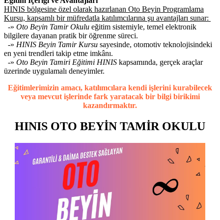
Eğitim İçeriği ve Avantajları
HINIS bölgesine özel olarak hazırlanan Oto Beyin Programlama
Kursu, kapsamlı bir müfredatla katılımcılarına şu avantajları sunar:
-»
Oto Beyin Tamir Okulu
eğitim sistemiyle, temel elektronik
bilgilere dayanan pratik bir öğrenme süreci.
-»
HINIS Beyin Tamir Kursu
sayesinde, otomotiv teknolojisindeki
en yeni trendleri takip etme imkânı.
-»
Oto Beyin Tamiri Eğitimi HINIS
kapsamında, gerçek araçlar
üzerinde uygulamalı deneyimler.
Eğitimlerimizin amacı, katılımcılara kendi işlerini kurabilecek
veya mevcut işlerinde fark yaratacak bir bilgi birikimi
kazandırmaktır.
HINIS OTO BEYİN TAMİR OKULU