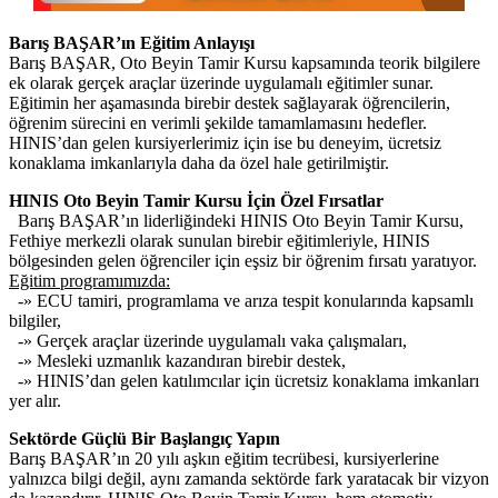
Barış BAŞAR’ın Eğitim Anlayışı
Barış BAŞAR, Oto Beyin Tamir Kursu kapsamında teorik bilgilere
ek olarak gerçek araçlar üzerinde uygulamalı eğitimler sunar.
Eğitimin her aşamasında birebir destek sağlayarak öğrencilerin,
öğrenim sürecini en verimli şekilde tamamlamasını hedefler.
HINIS’dan gelen kursiyerlerimiz için ise bu deneyim, ücretsiz
konaklama imkanlarıyla daha da özel hale getirilmiştir.
HINIS Oto Beyin Tamir Kursu İçin Özel Fırsatlar
Barış BAŞAR’ın liderliğindeki HINIS Oto Beyin Tamir Kursu,
Fethiye merkezli olarak sunulan birebir eğitimleriyle, HINIS
bölgesinden gelen öğrenciler için eşsiz bir öğrenim fırsatı yaratıyor.
Eğitim programımızda:
-» ECU tamiri, programlama ve arıza tespit konularında kapsamlı
bilgiler,
-» Gerçek araçlar üzerinde uygulamalı vaka çalışmaları,
-» Mesleki uzmanlık kazandıran birebir destek,
-» HINIS’dan gelen katılımcılar için ücretsiz konaklama imkanları
yer alır.
Sektörde Güçlü Bir Başlangıç Yapın
Barış BAŞAR’ın 20 yılı aşkın eğitim tecrübesi, kursiyerlerine
yalnızca bilgi değil, aynı zamanda sektörde fark yaratacak bir vizyon