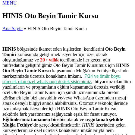
MENU
HINIS Oto Beyin Tamir Kursu
Ana Sayfa
» HINIS Oto Beyin Tamir Kursu
HINIS
bölgesinde ikamet eden kişilerden, kendilerini
Oto Beyin
Tamiri
konusunda geliştirmek istyenler için özel olarak
oluşturduğumuz ve
20+ yıllık
tecrübmizle her geçen gün
müfredatını geliştirdiğimiz Oto Beyin Tamir Kursumuz için
HINIS
Oto Beyin Tamir Kursu
kapsamında Muğla'nın Fethiye ilçesinde
merkezimizde ücretsiz konaklama imkanı,
7/24 ve ömür boyu
sürecek olan özel whatsaapp destek sistemimiz
, ihtiyacınız olan tüm
yazılımların ve programların eğitim kapsamında ücretsiz verildiği
özel Oto Beyin Tamir Kursu için şimdi uzmanımınızla birebir
görüşmek için bizi arayabilir ve/veya WhatsApp üzerinden mesaj
atarak detaylı bilgiyi annda alabilirsiniz. Otomotiv teknolojilerinde
uzmanlaşmak isteyenler için HINIS Oto Beyin Tamir Kursu,
sektörde fark yaratmanızı sağlayacak eşsiz bir fırsat sunuyor.
Eğitimlerimiz tamamen birebir
olarak ve
uygulamalı şekilde
Muğla Fethiye
’de gerçekleştirilmektedir.
HINIS
üzerinden gelen
kursiyerlerimize özel ücretsiz konaklama imkânlarıyla hem