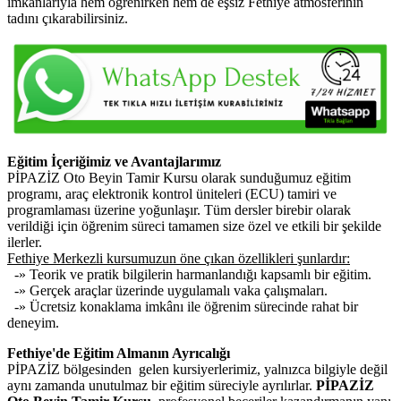
imkânlarıyla hem öğrenirken hem de eşsiz Fethiye atmosferinin
tadını çıkarabilirsiniz.
Eğitim İçeriğimiz ve Avantajlarımız
PİPAZİZ Oto Beyin Tamir Kursu olarak sunduğumuz eğitim
programı, araç elektronik kontrol üniteleri (ECU) tamiri ve
programlaması üzerine yoğunlaşır. Tüm dersler birebir olarak
verildiği için öğrenim süreci tamamen size özel ve etkili bir şekilde
ilerler.
Fethiye Merkezli kursumuzun öne çıkan özellikleri şunlardır:
-» Teorik ve pratik bilgilerin harmanlandığı kapsamlı bir eğitim.
-» Gerçek araçlar üzerinde uygulamalı vaka çalışmaları.
-» Ücretsiz konaklama imkânı ile öğrenim sürecinde rahat bir
deneyim.
Fethiye'de Eğitim Almanın Ayrıcalığı
PİPAZİZ bölgesinden gelen kursiyerlerimiz, yalnızca bilgiyle değil
aynı zamanda unutulmaz bir eğitim süreciyle ayrılırlar.
PİPAZİZ