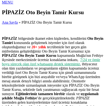
MENU
PİPAZİZ Oto Beyin Tamir Kursu
Ana Sayfa
» PİPAZİZ Oto Beyin Tamir Kursu
PİPAZİZ
bölgesinde ikamet eden kişilerden, kendilerini
Oto Beyin
Tamiri
konusunda geliştirmek istyenler için özel olarak
oluşturduğumuz ve
20+ yıllık
tecrübmizle her geçen gün
müfredatını geliştirdiğimiz Oto Beyin Tamir Kursumuz için
PİPAZİZ Oto Beyin Tamir Kursu
kapsamında Muğla'nın Fethiye
ilçesinde merkezimizde ücretsiz konaklama imkanı,
7/24 ve ömür
boyu sürecek olan özel whatsaapp destek sistemimiz
, ihtiyacınız
olan tüm yazılımların ve programların eğitim kapsamında ücretsiz
verildiği özel Oto Beyin Tamir Kursu için şimdi uzmanımınızla
birebir görüşmek için bizi arayabilir ve/veya WhatsApp üzerinden
mesaj atarak detaylı bilgiyi annda alabilirsiniz. Otomotiv
teknolojilerinde uzmanlaşmak isteyenler için PİPAZİZ Oto Beyin
Tamir Kursu, sektörde fark yaratmanızı sağlayacak eşsiz bir fırsat
sunuyor.
Eğitimlerimiz tamamen birebir
olarak ve
uygulamalı
şekilde Muğla Fethiye
’de gerçekleştirilmektedir.
PİPAZİZ
üzerinden gelen kursiyerlerimize özel ücretsiz konaklama