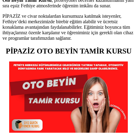
Oto Beyin Tamir Kursu
, profesyonel beceriler kazandırmanın yanı
sıra eşsiz Fethiye atmosferinde öğrenim imkânı da sunar.
PİPAZİZ ve civar noktalardan kursumuza katılmak isteyenler,
Fethiye’deki merkezimizde birebir eğitim alabilir ve ücretsiz
konaklama avantajından faydalanabilirler. Eğitiminiz boyunca tüm
ihtiyaçlarınız özenle karşılanır ve öğreniminiz için gerekli olan cihaz
ve programlar tarafımızdan sağlanır.
PİPAZİZ OTO BEYİN TAMİR KURSU