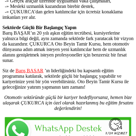
-» Gerçek araçlar üzerinde uygulamalı vaka çalışmaları,
-» Mesleki uzmanlık kazandıran birebir destek,
-» ÇUKURCA’dan gelen katılımcılar için ücretsiz konaklama
imkanları yer alır.
Sektörde Güçlü Bir Başlangıç Yapın
Barış BAŞAR’ın 20 yılı aşkın eğitim tecrübesi, kursiyerlerine
yalnızca bilgi değil, aynı zamanda sektörde fark yaratacak bir vizyon
da kazandırır. ÇUKURCA Oto Beyin Tamir Kursu, hem otomotiv
dünyasına adım atmak isteyen yeni katılımcılar hem de uzmanlık
alanını genişletmek isteyen profesyoneller için benzersiz bir fırsat
sunar.
Siz de
Barış BAŞAR
’ın liderliğindeki bu kapsamlı eğitim
programına katılarak, sektörde güçlü bir başlangıç yapabilir ve
kariyerinize yeni bir yön verebilirsiniz. Oto Beyin Tamir Kursu ile
geleceğinize yatırım yapmanın tam zamanı!
Otomotiv sektöründe güçlü bir kariyer hedefliyorsanız, hemen bize
ulaşarak ÇUKURCA için özel olarak hazırlanmış bu eğitim fırsatını
değerlendirin!