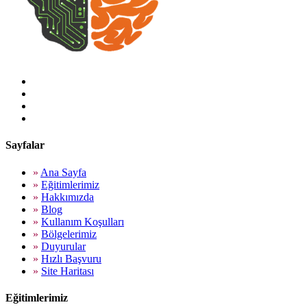
Sayfalar
»
Ana Sayfa
»
Eğitimlerimiz
»
Hakkımızda
»
Blog
»
Kullanım Koşulları
»
Bölgelerimiz
»
Duyurular
»
Hızlı Başvuru
»
Site Haritası
Eğitimlerimiz