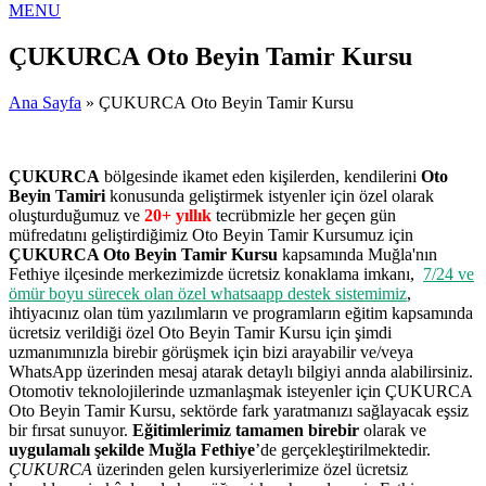
MENU
ÇUKURCA Oto Beyin Tamir Kursu
Ana Sayfa
» ÇUKURCA Oto Beyin Tamir Kursu
ÇUKURCA
bölgesinde ikamet eden kişilerden, kendilerini
Oto
Beyin Tamiri
konusunda geliştirmek istyenler için özel olarak
oluşturduğumuz ve
20+ yıllık
tecrübmizle her geçen gün
müfredatını geliştirdiğimiz Oto Beyin Tamir Kursumuz için
ÇUKURCA Oto Beyin Tamir Kursu
kapsamında Muğla'nın
Fethiye ilçesinde merkezimizde ücretsiz konaklama imkanı,
7/24 ve
ömür boyu sürecek olan özel whatsaapp destek sistemimiz
,
ihtiyacınız olan tüm yazılımların ve programların eğitim kapsamında
ücretsiz verildiği özel Oto Beyin Tamir Kursu için şimdi
uzmanımınızla birebir görüşmek için bizi arayabilir ve/veya
WhatsApp üzerinden mesaj atarak detaylı bilgiyi annda alabilirsiniz.
Otomotiv teknolojilerinde uzmanlaşmak isteyenler için ÇUKURCA
Oto Beyin Tamir Kursu, sektörde fark yaratmanızı sağlayacak eşsiz
bir fırsat sunuyor.
Eğitimlerimiz tamamen birebir
olarak ve
uygulamalı şekilde Muğla Fethiye
’de gerçekleştirilmektedir.
ÇUKURCA
üzerinden gelen kursiyerlerimize özel ücretsiz