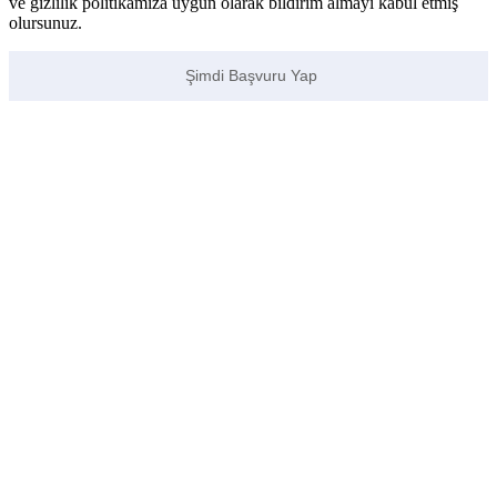
ve gizlilik politikamıza uygun olarak bildirim almayı kabul etmiş
olursunuz.