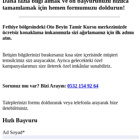
Daha fazla bilgi almak ve ön başvurunuzu hızlıca
tamamlamak için hemen formumuzu doldurun!
Fethiye
bölgesindeki
Oto Beyin Tamir Kursu
merkezimizde
ücretsiz konaklama imkanımızla sizi ağırlamamız için ilk adımı
atın.
İletişim bilgilerinizi bırakırsanız kısa süre içerisinde müşteri
temsilcimiz sizi arayacaktır. Ayrıca gelecekteki özel
kampanyalarımızı size ileterek özel imkânlar sunabiliriz.
Sorunuz mu var? Bizi Arayın:
0532 154 92 64
Taleplerinizi formu doldurarak veya telefonla arayarak bize
iletebilrisiniz.
Hızlı Başvuru
Ad Soyad*