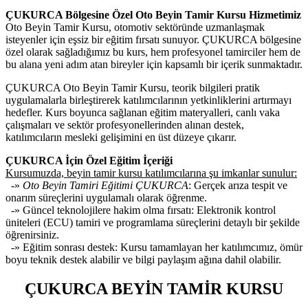
ÇUKURCA Bölgesine Özel Oto Beyin Tamir Kursu Hizmetimiz
Oto Beyin Tamir Kursu, otomotiv sektöründe uzmanlaşmak
isteyenler için eşsiz bir eğitim fırsatı sunuyor. ÇUKURCA bölgesine
özel olarak sağladığımız bu kurs, hem profesyonel tamirciler hem de
bu alana yeni adım atan bireyler için kapsamlı bir içerik sunmaktadır.
ÇUKURCA Oto Beyin Tamir Kursu, teorik bilgileri pratik
uygulamalarla birleştirerek katılımcılarının yetkinliklerini artırmayı
hedefler. Kurs boyunca sağlanan eğitim materyalleri, canlı vaka
çalışmaları ve sektör profesyonellerinden alınan destek,
katılımcıların mesleki gelişimini en üst düzeye çıkarır.
ÇUKURCA İçin Özel Eğitim İçeriği
Kursumuzda, beyin tamir kursu katılımcılarına şu imkanlar sunulur:
-»
Oto Beyin Tamiri Eğitimi ÇUKURCA
: Gerçek arıza tespit ve
onarım süreçlerini uygulamalı olarak öğrenme.
-» Güncel teknolojilere hakim olma fırsatı: Elektronik kontrol
üniteleri (ECU) tamiri ve programlama süreçlerini detaylı bir şekilde
öğrenirsiniz.
-» Eğitim sonrası destek: Kursu tamamlayan her katılımcımız, ömür
boyu teknik destek alabilir ve bilgi paylaşım ağına dahil olabilir.
ÇUKURCA BEYİN TAMİR KURSU