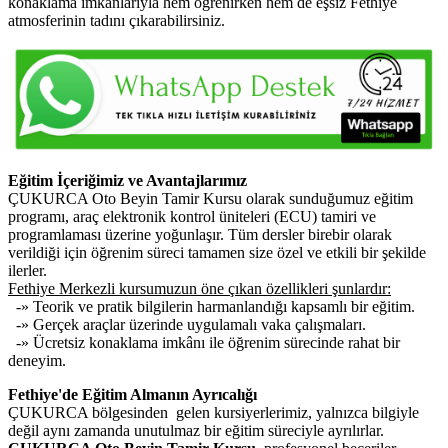
konaklama imkânlarıyla hem öğrenirken hem de eşsiz Fethiye
atmosferinin tadını çıkarabilirsiniz.
Eğitim İçeriğimiz ve Avantajlarımız
ÇUKURCA Oto Beyin Tamir Kursu olarak sunduğumuz eğitim
programı, araç elektronik kontrol üniteleri (ECU) tamiri ve
programlaması üzerine yoğunlaşır. Tüm dersler birebir olarak
verildiği için öğrenim süreci tamamen size özel ve etkili bir şekilde
ilerler.
Fethiye Merkezli kursumuzun öne çıkan özellikleri şunlardır:
-» Teorik ve pratik bilgilerin harmanlandığı kapsamlı bir eğitim.
-» Gerçek araçlar üzerinde uygulamalı vaka çalışmaları.
-» Ücretsiz konaklama imkânı ile öğrenim sürecinde rahat bir
deneyim.
Fethiye'de Eğitim Almanın Ayrıcalığı
ÇUKURCA bölgesinden gelen kursiyerlerimiz, yalnızca bilgiyle
değil aynı zamanda unutulmaz bir eğitim süreciyle ayrılırlar.