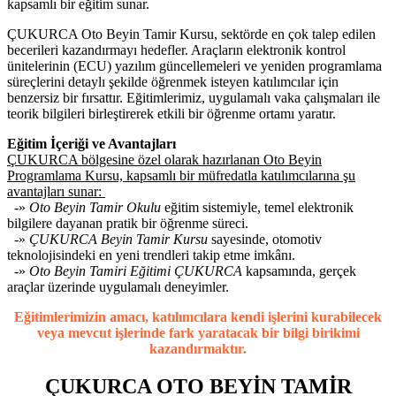
kapsamlı bir eğitim sunar.
ÇUKURCA Oto Beyin Tamir Kursu, sektörde en çok talep edilen
becerileri kazandırmayı hedefler. Araçların elektronik kontrol
ünitelerinin (ECU) yazılım güncellemeleri ve yeniden programlama
süreçlerini detaylı şekilde öğrenmek isteyen katılımcılar için
benzersiz bir fırsattır. Eğitimlerimiz, uygulamalı vaka çalışmaları ile
teorik bilgileri birleştirerek etkili bir öğrenme ortamı yaratır.
Eğitim İçeriği ve Avantajları
ÇUKURCA bölgesine özel olarak hazırlanan Oto Beyin
Programlama Kursu, kapsamlı bir müfredatla katılımcılarına şu
avantajları sunar:
-»
Oto Beyin Tamir Okulu
eğitim sistemiyle, temel elektronik
bilgilere dayanan pratik bir öğrenme süreci.
-»
ÇUKURCA Beyin Tamir Kursu
sayesinde, otomotiv
teknolojisindeki en yeni trendleri takip etme imkânı.
-»
Oto Beyin Tamiri Eğitimi ÇUKURCA
kapsamında, gerçek
araçlar üzerinde uygulamalı deneyimler.
Eğitimlerimizin amacı, katılımcılara kendi işlerini kurabilecek
veya mevcut işlerinde fark yaratacak bir bilgi birikimi
kazandırmaktır.
ÇUKURCA OTO BEYİN TAMİR