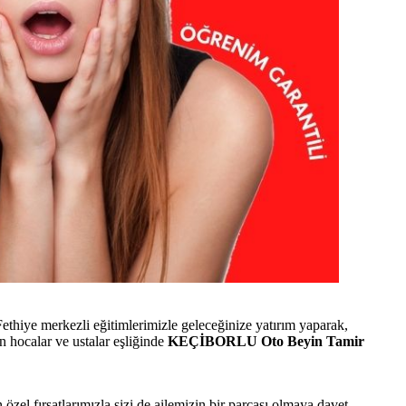
hiye merkezli eğitimlerimizle geleceğinize yatırım yaparak,
hocalar ve ustalar eşliğinde
KEÇİBORLU Oto Beyin Tamir
 özel fırsatlarımızla sizi de ailemizin bir parçası olmaya davet