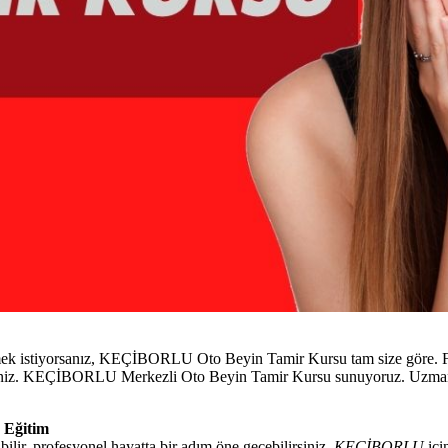
mek istiyorsanız, KEÇİBORLU Oto Beyin Tamir Kursu tam size göre. Fet
lirsiniz. KEÇİBORLU Merkezli Oto Beyin Tamir Kursu sunuyoruz. Uzman 
 Eğitim
lir, profesyonel hayatta bir adım öne geçebilirsiniz.
KEÇİBORLU
için