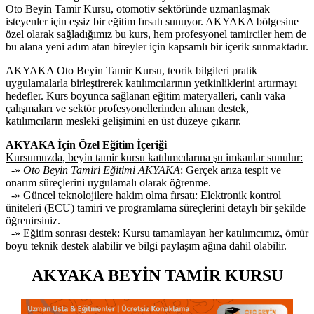
Oto Beyin Tamir Kursu, otomotiv sektöründe uzmanlaşmak
isteyenler için eşsiz bir eğitim fırsatı sunuyor. AKYAKA bölgesine
özel olarak sağladığımız bu kurs, hem profesyonel tamirciler hem de
bu alana yeni adım atan bireyler için kapsamlı bir içerik sunmaktadır.
AKYAKA Oto Beyin Tamir Kursu, teorik bilgileri pratik
uygulamalarla birleştirerek katılımcılarının yetkinliklerini artırmayı
hedefler. Kurs boyunca sağlanan eğitim materyalleri, canlı vaka
çalışmaları ve sektör profesyonellerinden alınan destek,
katılımcıların mesleki gelişimini en üst düzeye çıkarır.
AKYAKA İçin Özel Eğitim İçeriği
Kursumuzda, beyin tamir kursu katılımcılarına şu imkanlar sunulur:
-»
Oto Beyin Tamiri Eğitimi AKYAKA
: Gerçek arıza tespit ve
onarım süreçlerini uygulamalı olarak öğrenme.
-» Güncel teknolojilere hakim olma fırsatı: Elektronik kontrol
üniteleri (ECU) tamiri ve programlama süreçlerini detaylı bir şekilde
öğrenirsiniz.
-» Eğitim sonrası destek: Kursu tamamlayan her katılımcımız, ömür
boyu teknik destek alabilir ve bilgi paylaşım ağına dahil olabilir.
AKYAKA BEYİN TAMİR KURSU