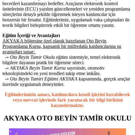
becerileri kazandırmayı hedefler. Araçların elektronik kontrol
ünitelerinin (ECU) yazılım güncellemeleri ve yeniden programlama
süreçlerini detaylı şekilde öğrenmek isteyen katılımcılar için
benzersiz bir fırsattır. Eğitimlerimiz, uygulamalı vaka çalışmaları ile
teorik bilgileri birleştirerek etkili bir öğrenme ortamı yaratır.
Eğitim İçeriği ve Avantajları
AKYAKA bölgesine özel olarak hazırlanan Oto Beyin
Programlama Kursu, kapsamlı bir müfredatla katılımcılarına şu
avantajları sunar:
-»
Oto Beyin Tamir Okulu
eğitim sistemiyle, temel elektronik
bilgilere dayanan pratik bir öğrenme süreci.
-»
AKYAKA Beyin Tamir Kursu
sayesinde, otomotiv
teknolojisindeki en yeni trendleri takip etme imkânı.
-»
Oto Beyin Tamiri Eğitimi AKYAKA
kapsamında, gerçek araçlar
üzerinde uygulamalı deneyimler.
Eğitimlerimizin amacı, katılımcılara kendi işlerini kurabilecek
veya mevcut işlerinde fark yaratacak bir bilgi birikimi
kazandırmaktır.
AKYAKA OTO BEYİN TAMİR OKULU