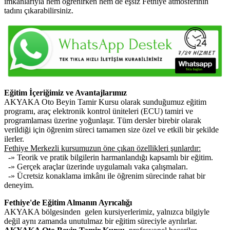
imkânlarıyla hem öğrenirken hem de eşsiz Fethiye atmosferinin
tadını çıkarabilirsiniz.
Eğitim İçeriğimiz ve Avantajlarımız
AKYAKA Oto Beyin Tamir Kursu olarak sunduğumuz eğitim
programı, araç elektronik kontrol üniteleri (ECU) tamiri ve
programlaması üzerine yoğunlaşır. Tüm dersler birebir olarak
verildiği için öğrenim süreci tamamen size özel ve etkili bir şekilde
ilerler.
Fethiye Merkezli kursumuzun öne çıkan özellikleri şunlardır:
-» Teorik ve pratik bilgilerin harmanlandığı kapsamlı bir eğitim.
-» Gerçek araçlar üzerinde uygulamalı vaka çalışmaları.
-» Ücretsiz konaklama imkânı ile öğrenim sürecinde rahat bir
deneyim.
Fethiye'de Eğitim Almanın Ayrıcalığı
AKYAKA bölgesinden gelen kursiyerlerimiz, yalnızca bilgiyle
değil aynı zamanda unutulmaz bir eğitim süreciyle ayrılırlar.