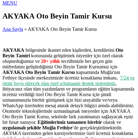
MENU
AKYAKA Oto Beyin Tamir Kursu
Ana Sayfa
» AKYAKA Oto Beyin Tamir Kursu
AKYAKA
bölgesinde ikamet eden kişilerden, kendilerini
Oto
Beyin Tamiri
konusunda geliştirmek istyenler için özel olarak
oluşturduğumuz ve
20+ yıllık
tecrübmizle her geçen gün
müfredatını geliştirdiğimiz Oto Beyin Tamir Kursumuz için
AKYAKA Oto Beyin Tamir Kursu
kapsamında Muğla'nın
Fethiye ilçesinde merkezimizde ücretsiz konaklama imkanı,
7/24 ve
ömür boyu sürecek olan özel whatsaapp destek sistemimiz
,
ihtiyacınız olan tüm yazılımların ve programların eğitim kapsamında
ücretsiz verildiği özel Oto Beyin Tamir Kursu için şimdi
uzmanımınızla birebir görüşmek için bizi arayabilir ve/veya
WhatsApp üzerinden mesaj atarak detaylı bilgiyi annda alabilirsiniz.
Otomotiv teknolojilerinde uzmanlaşmak isteyenler için AKYAKA
Oto Beyin Tamir Kursu, sektörde fark yaratmanızı sağlayacak eşsiz
bir fırsat sunuyor.
Eğitimlerimiz tamamen birebir
olarak ve
uygulamalı şekilde Muğla Fethiye
’de gerçekleştirilmektedir.
AKYAKA
üzerinden gelen kursiyerlerimize özel ücretsiz konaklama