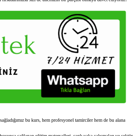
sağladığımız bu kurs, hem profesyonel tamirciler hem de bu alana
boyunca sağlanan eğitim materyalleri, canlı vaka çalışmaları ve sektör