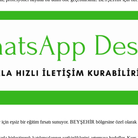
çin eşsiz bir eğitim fırsatı sunuyor. BEYŞEHİR bölgesine özel olarak 
birleştirerek katılımcılarının yetkinliklerini artırmayı hedefler. Kurs 