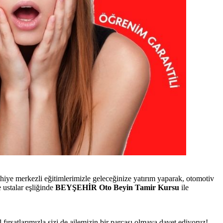
ye merkezli eğitimlerimizle geleceğinize yatırım yaparak, otomotiv
ustalar eşliğinde
BEYŞEHİR Oto Beyin Tamir Kursu
ile
l fırsatlarımızla sizi de ailemizin bir parçası olmaya davet ediyoruz!