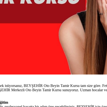
ek istiyorsanız, BEYŞEHİR Oto Beyin Tamir Kursu tam size göre. Fethi
 BEYŞEHİR Merkezli Oto Beyin Tamir Kursu sunuyoruz. Uzman hocalar ve 
ğitim
r, profesyonel hayatta bir adım öne geçebilirsiniz.
BEYŞEHİR
için öze