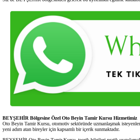
BEYŞEHİR Bölgesine Özel Oto Beyin Tamir Kursu Hizmetimiz
Oto Beyin Tamir Kursu, otomotiv sektöründe uzmanlaşmak isteyenler i
yeni adım atan bireyler için kapsamlı bir içerik sunmaktadır.
BEYŞEHİR Oto Beyin Tamir Kursu, teorik bilgileri pratik uygulamalarla 