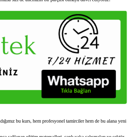
adığımız bu kurs, hem profesyonel tamirciler hem de bu alana yeni
nca sağlanan eğitim materyalleri, canlı vaka çalışmaları ve sektör