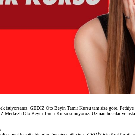
ek istiyorsanız, GEDİZ Oto Beyin Tamir Kursu tam size göre. Fethiye m
GEDİZ Merkezli Oto Beyin Tamir Kursu sunuyoruz. Uzman hocalar ve usta
m
rofesyonel hayatta bir adım öne geçebilirsiniz.
GEDİZ
için özel fırsatla