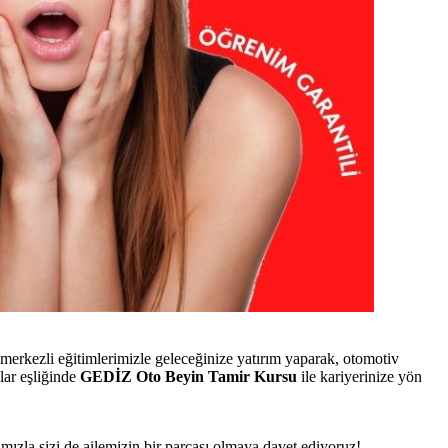
erkezli eğitimlerimizle geleceğinize yatırım yaparak, otomotiv
lar eşliğinde
GEDİZ Oto Beyin Tamir Kursu
ile kariyerinize yön
rımızla sizi de ailemizin bir parçası olmaya davet ediyoruz!