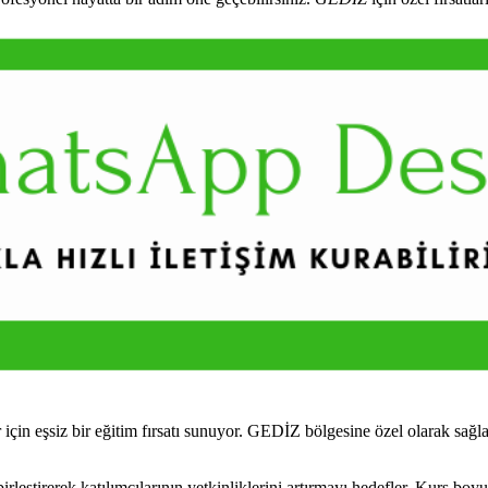
in eşsiz bir eğitim fırsatı sunuyor. GEDİZ bölgesine özel olarak sağl
eştirerek katılımcılarının yetkinliklerini artırmayı hedefler. Kurs boyu