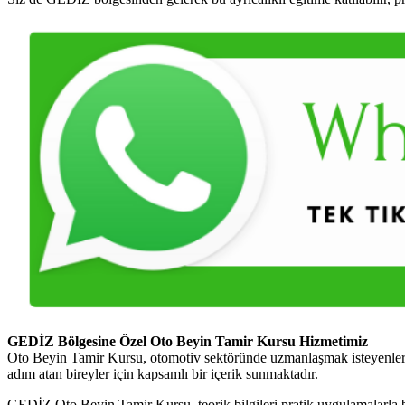
GEDİZ Bölgesine Özel Oto Beyin Tamir Kursu Hizmetimiz
Oto Beyin Tamir Kursu, otomotiv sektöründe uzmanlaşmak isteyenler iç
adım atan bireyler için kapsamlı bir içerik sunmaktadır.
GEDİZ Oto Beyin Tamir Kursu, teorik bilgileri pratik uygulamalarla birl