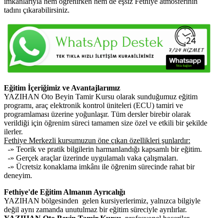
imkânlarıyla hem öğrenirken hem de eşsiz Fethiye atmosferinin
tadını çıkarabilirsiniz.
Eğitim İçeriğimiz ve Avantajlarımız
YAZIHAN Oto Beyin Tamir Kursu olarak sunduğumuz eğitim
programı, araç elektronik kontrol üniteleri (ECU) tamiri ve
programlaması üzerine yoğunlaşır. Tüm dersler birebir olarak
verildiği için öğrenim süreci tamamen size özel ve etkili bir şekilde
ilerler.
Fethiye Merkezli kursumuzun öne çıkan özellikleri şunlardır:
-» Teorik ve pratik bilgilerin harmanlandığı kapsamlı bir eğitim.
-» Gerçek araçlar üzerinde uygulamalı vaka çalışmaları.
-» Ücretsiz konaklama imkânı ile öğrenim sürecinde rahat bir
deneyim.
Fethiye'de Eğitim Almanın Ayrıcalığı
YAZIHAN bölgesinden gelen kursiyerlerimiz, yalnızca bilgiyle
değil aynı zamanda unutulmaz bir eğitim süreciyle ayrılırlar.