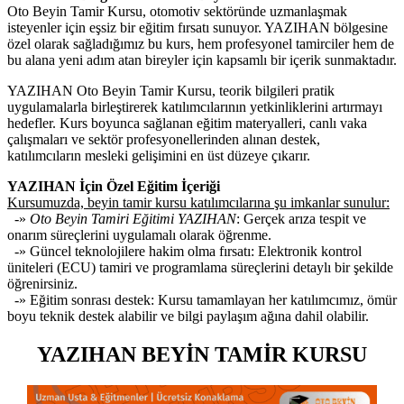
Oto Beyin Tamir Kursu, otomotiv sektöründe uzmanlaşmak
isteyenler için eşsiz bir eğitim fırsatı sunuyor. YAZIHAN bölgesine
özel olarak sağladığımız bu kurs, hem profesyonel tamirciler hem de
bu alana yeni adım atan bireyler için kapsamlı bir içerik sunmaktadır.
YAZIHAN Oto Beyin Tamir Kursu, teorik bilgileri pratik
uygulamalarla birleştirerek katılımcılarının yetkinliklerini artırmayı
hedefler. Kurs boyunca sağlanan eğitim materyalleri, canlı vaka
çalışmaları ve sektör profesyonellerinden alınan destek,
katılımcıların mesleki gelişimini en üst düzeye çıkarır.
YAZIHAN İçin Özel Eğitim İçeriği
Kursumuzda, beyin tamir kursu katılımcılarına şu imkanlar sunulur:
-»
Oto Beyin Tamiri Eğitimi YAZIHAN
: Gerçek arıza tespit ve
onarım süreçlerini uygulamalı olarak öğrenme.
-» Güncel teknolojilere hakim olma fırsatı: Elektronik kontrol
üniteleri (ECU) tamiri ve programlama süreçlerini detaylı bir şekilde
öğrenirsiniz.
-» Eğitim sonrası destek: Kursu tamamlayan her katılımcımız, ömür
boyu teknik destek alabilir ve bilgi paylaşım ağına dahil olabilir.
YAZIHAN BEYİN TAMİR KURSU