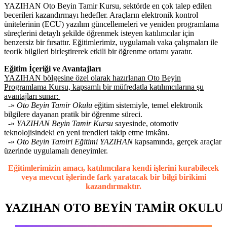
YAZIHAN Oto Beyin Tamir Kursu, sektörde en çok talep edilen
becerileri kazandırmayı hedefler. Araçların elektronik kontrol
ünitelerinin (ECU) yazılım güncellemeleri ve yeniden programlama
süreçlerini detaylı şekilde öğrenmek isteyen katılımcılar için
benzersiz bir fırsattır. Eğitimlerimiz, uygulamalı vaka çalışmaları ile
teorik bilgileri birleştirerek etkili bir öğrenme ortamı yaratır.
Eğitim İçeriği ve Avantajları
YAZIHAN bölgesine özel olarak hazırlanan Oto Beyin
Programlama Kursu, kapsamlı bir müfredatla katılımcılarına şu
avantajları sunar:
-»
Oto Beyin Tamir Okulu
eğitim sistemiyle, temel elektronik
bilgilere dayanan pratik bir öğrenme süreci.
-»
YAZIHAN Beyin Tamir Kursu
sayesinde, otomotiv
teknolojisindeki en yeni trendleri takip etme imkânı.
-»
Oto Beyin Tamiri Eğitimi YAZIHAN
kapsamında, gerçek araçlar
üzerinde uygulamalı deneyimler.
Eğitimlerimizin amacı, katılımcılara kendi işlerini kurabilecek
veya mevcut işlerinde fark yaratacak bir bilgi birikimi
kazandırmaktır.
YAZIHAN OTO BEYİN TAMİR OKULU