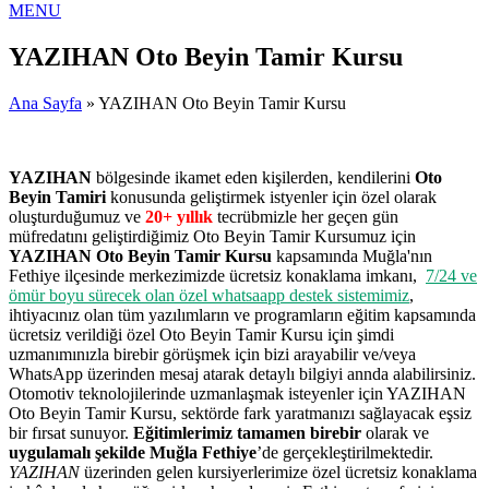
MENU
YAZIHAN Oto Beyin Tamir Kursu
Ana Sayfa
» YAZIHAN Oto Beyin Tamir Kursu
YAZIHAN
bölgesinde ikamet eden kişilerden, kendilerini
Oto
Beyin Tamiri
konusunda geliştirmek istyenler için özel olarak
oluşturduğumuz ve
20+ yıllık
tecrübmizle her geçen gün
müfredatını geliştirdiğimiz Oto Beyin Tamir Kursumuz için
YAZIHAN Oto Beyin Tamir Kursu
kapsamında Muğla'nın
Fethiye ilçesinde merkezimizde ücretsiz konaklama imkanı,
7/24 ve
ömür boyu sürecek olan özel whatsaapp destek sistemimiz
,
ihtiyacınız olan tüm yazılımların ve programların eğitim kapsamında
ücretsiz verildiği özel Oto Beyin Tamir Kursu için şimdi
uzmanımınızla birebir görüşmek için bizi arayabilir ve/veya
WhatsApp üzerinden mesaj atarak detaylı bilgiyi annda alabilirsiniz.
Otomotiv teknolojilerinde uzmanlaşmak isteyenler için YAZIHAN
Oto Beyin Tamir Kursu, sektörde fark yaratmanızı sağlayacak eşsiz
bir fırsat sunuyor.
Eğitimlerimiz tamamen birebir
olarak ve
uygulamalı şekilde Muğla Fethiye
’de gerçekleştirilmektedir.
YAZIHAN
üzerinden gelen kursiyerlerimize özel ücretsiz konaklama