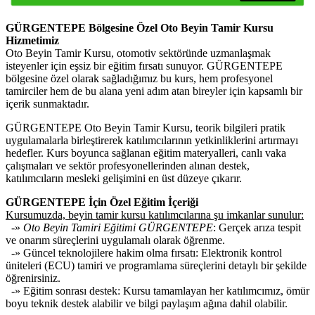
GÜRGENTEPE Bölgesine Özel Oto Beyin Tamir Kursu
Hizmetimiz
Oto Beyin Tamir Kursu, otomotiv sektöründe uzmanlaşmak
isteyenler için eşsiz bir eğitim fırsatı sunuyor. GÜRGENTEPE
bölgesine özel olarak sağladığımız bu kurs, hem profesyonel
tamirciler hem de bu alana yeni adım atan bireyler için kapsamlı bir
içerik sunmaktadır.
GÜRGENTEPE Oto Beyin Tamir Kursu, teorik bilgileri pratik
uygulamalarla birleştirerek katılımcılarının yetkinliklerini artırmayı
hedefler. Kurs boyunca sağlanan eğitim materyalleri, canlı vaka
çalışmaları ve sektör profesyonellerinden alınan destek,
katılımcıların mesleki gelişimini en üst düzeye çıkarır.
GÜRGENTEPE İçin Özel Eğitim İçeriği
Kursumuzda, beyin tamir kursu katılımcılarına şu imkanlar sunulur:
-»
Oto Beyin Tamiri Eğitimi GÜRGENTEPE
: Gerçek arıza tespit
ve onarım süreçlerini uygulamalı olarak öğrenme.
-» Güncel teknolojilere hakim olma fırsatı: Elektronik kontrol
üniteleri (ECU) tamiri ve programlama süreçlerini detaylı bir şekilde
öğrenirsiniz.
-» Eğitim sonrası destek: Kursu tamamlayan her katılımcımız, ömür
boyu teknik destek alabilir ve bilgi paylaşım ağına dahil olabilir.