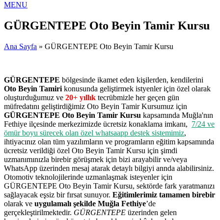
MENU
GÜRGENTEPE Oto Beyin Tamir Kursu
Ana Sayfa
» GÜRGENTEPE Oto Beyin Tamir Kursu
GÜRGENTEPE
bölgesinde ikamet eden kişilerden, kendilerini
Oto Beyin Tamiri
konusunda geliştirmek istyenler için özel olarak
oluşturduğumuz ve
20+ yıllık
tecrübmizle her geçen gün
müfredatını geliştirdiğimiz Oto Beyin Tamir Kursumuz için
GÜRGENTEPE Oto Beyin Tamir Kursu
kapsamında Muğla'nın
Fethiye ilçesinde merkezimizde ücretsiz konaklama imkanı,
7/24 ve
ömür boyu sürecek olan özel whatsaapp destek sistemimiz
,
ihtiyacınız olan tüm yazılımların ve programların eğitim kapsamında
ücretsiz verildiği özel Oto Beyin Tamir Kursu için şimdi
uzmanımınızla birebir görüşmek için bizi arayabilir ve/veya
WhatsApp üzerinden mesaj atarak detaylı bilgiyi annda alabilirsiniz.
Otomotiv teknolojilerinde uzmanlaşmak isteyenler için
GÜRGENTEPE Oto Beyin Tamir Kursu, sektörde fark yaratmanızı
sağlayacak eşsiz bir fırsat sunuyor.
Eğitimlerimiz tamamen birebir
olarak ve
uygulamalı şekilde Muğla Fethiye
’de
gerçekleştirilmektedir.
GÜRGENTEPE
üzerinden gelen