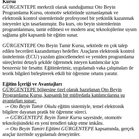
Kursu
GÜRGENTEPE merkezli olarak sunduğumuz Oto Beyin
Programlama Kursu, otomotiv sektöründe uzmanlaşmak ve
elektronik kontrol sistemlerinde profesyonel bir yetkinlik kazanmak
isteyenler için tasarlanmıştır. Bu kurs, oto beyin sistemlerinin
programlanması, tamir edilmesi ve modern araç teknolojilerine uyum
sağlama gibi kapsamlı bir eğitim sunar.
GÜRGENTEPE Oto Beyin Tamir Kursu, sektörde en çok talep
edilen becerileri kazandırmayı hedefler. Araçların elektronik kontrol
ünitelerinin (ECU) yazılım güncellemeleri ve yeniden programlama
süreçlerini detaylı şekilde öğrenmek isteyen katılımcılar için
benzersiz bir fırsattır. Eğitimlerimiz, uygulamalı vaka çalışmaları ile
teorik bilgileri birleştirerek etkili bir öğrenme ortamı yaratır.
Eğitim İçeriği ve Avantajları
GÜRGENTEPE bölgesine özel olarak hazırlanan Oto Beyin
Programlama Kursu, kapsamlı bir müfredatla katılımcılarına şu
avantajları sunar:
-»
Oto Beyin Tamir Okulu
eğitim sistemiyle, temel elektronik
bilgilere dayanan pratik bir öğrenme süreci.
-»
GÜRGENTEPE Beyin Tamir Kursu
sayesinde, otomotiv
teknolojisindeki en yeni trendleri takip etme imkânı.
-»
Oto Beyin Tamiri Eğitimi GÜRGENTEPE
kapsamında, gerçek
araçlar üzerinde uygulamalı deneyimler.