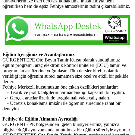
kursiyerlerimize özel ücretsiz konaklama imkânlarıyla hem
öğrenirken hem de eşsiz Fethiye atmosferinin tadını çıkarabilirsiniz.
Eğitim İçeriğimiz ve Avantajlarımız
GÜRGENTEPE Oto Beyin Tamir Kursu olarak sunduğumuz
eğitim programı, araç elektronik kontrol üniteleri (ECU) tamiri ve
programlaması üzerine yoğunlaşır. Tüm dersler birebir olarak
verildiği için öğrenim süreci tamamen size özel ve etkili bir şekilde
ilerler.
Fethiye Merkezli kursumuzun öne çıkan özellikleri şunlardır:
-» Teorik ve pratik bilgilerin harmanlandığı kapsamlı bir eğitim.
-» Gerçek araçlar üzerinde uygulamalı vaka çalışmaları.
-» Ücretsiz konaklama imkânı ile öğrenim sürecinde rahat bir
deneyim.
Fethiye'de Eğitim Almanın Ayrıcalığı
GÜRGENTEPE bölgesinden gelen kursiyerlerimiz, yalnızca
bilgiyle değil aynı zamanda unutulmaz bir eğitim süreciyle ayrılırlar.