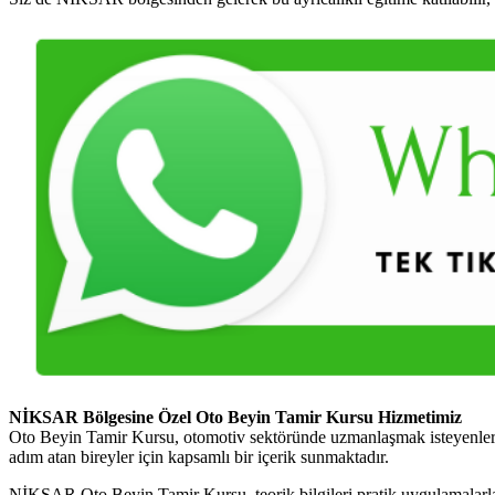
NİKSAR Bölgesine Özel Oto Beyin Tamir Kursu Hizmetimiz
Oto Beyin Tamir Kursu, otomotiv sektöründe uzmanlaşmak isteyenler iç
adım atan bireyler için kapsamlı bir içerik sunmaktadır.
NİKSAR Oto Beyin Tamir Kursu, teorik bilgileri pratik uygulamalarla bi