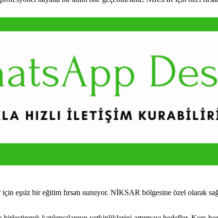
in eşsiz bir eğitim fırsatı sunuyor. NİKSAR bölgesine özel olarak sağ
rleştirerek katılımcılarının yetkinliklerini artırmayı hedefler. Kurs bo