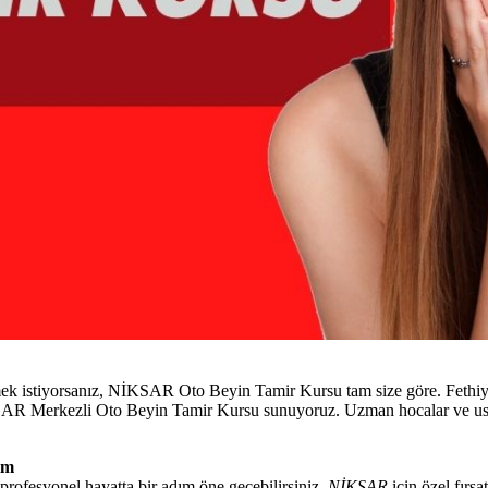
ek istiyorsanız, NİKSAR Oto Beyin Tamir Kursu tam size göre. Fethiye 
NİKSAR Merkezli Oto Beyin Tamir Kursu sunuyoruz. Uzman hocalar ve us
im
profesyonel hayatta bir adım öne geçebilirsiniz.
NİKSAR
için özel fırsa