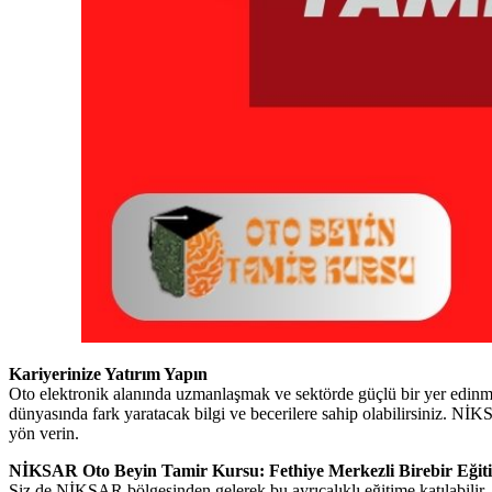
Kariyerinize Yatırım Yapın
Oto elektronik alanında uzmanlaşmak ve sektörde güçlü bir yer edinm
dünyasında fark yaratacak bilgi ve becerilere sahip olabilirsiniz. 
yön verin.
NİKSAR Oto Beyin Tamir Kursu: Fethiye Merkezli Birebir Eğit
Siz de NİKSAR bölgesinden gelerek bu ayrıcalıklı eğitime katılabilir, 