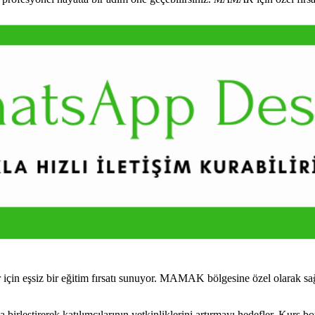
çin eşsiz bir eğitim fırsatı sunuyor. MAMAK bölgesine özel olarak sağ
leştirerek katılımcılarının yetkinliklerini artırmayı hedefler. Kurs bo