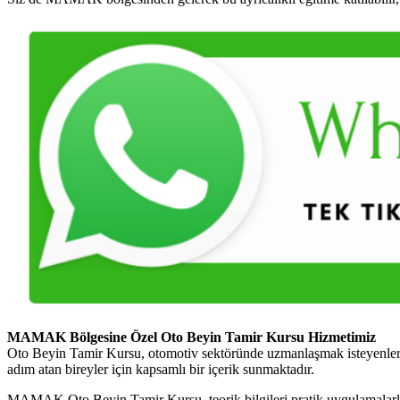
MAMAK Bölgesine Özel Oto Beyin Tamir Kursu Hizmetimiz
Oto Beyin Tamir Kursu, otomotiv sektöründe uzmanlaşmak isteyenler i
adım atan bireyler için kapsamlı bir içerik sunmaktadır.
MAMAK Oto Beyin Tamir Kursu, teorik bilgileri pratik uygulamalarla bir