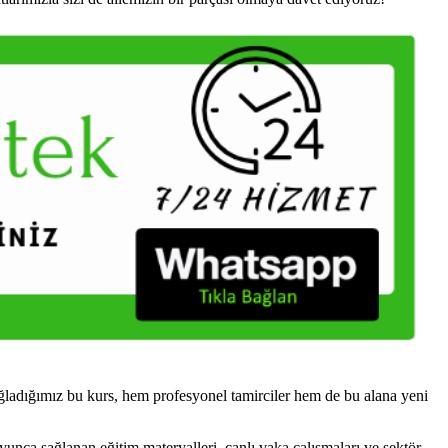
ladığımız bu kurs, hem profesyonel tamirciler hem de bu alana yeni
yunca sağlanan eğitim materyalleri, canlı vaka çalışmaları ve sektör