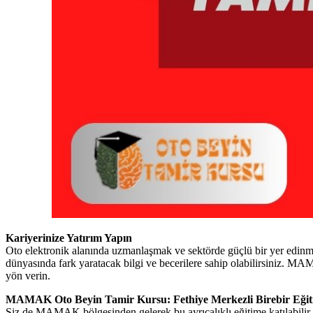
Kariyerinize Yatırım Yapın
Oto elektronik alanında uzmanlaşmak ve sektörde güçlü bir yer edin
dünyasında fark yaratacak bilgi ve becerilere sahip olabilirsiniz.
yön verin.
MAMAK Oto Beyin Tamir Kursu: Fethiye Merkezli Birebir Eği
Siz de MAMAK bölgesinden gelerek bu ayrıcalıklı eğitime katılabilir, 