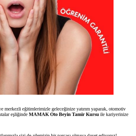
merkezli eğitimlerimizle geleceğinize yatırım yaparak, otomotiv
talar eşliğinde
MAMAK Oto Beyin Tamir Kursu
ile kariyerinize
atlarımızla sizi de ailemizin bir parçası olmaya davet ediyoruz!