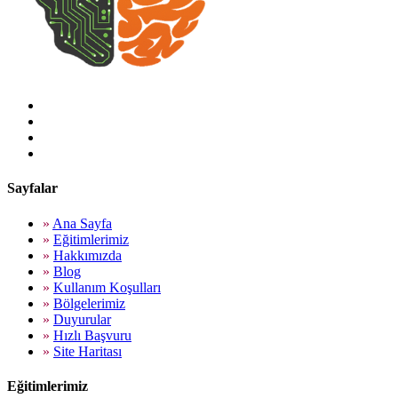
Sayfalar
»
Ana Sayfa
»
Eğitimlerimiz
»
Hakkımızda
»
Blog
»
Kullanım Koşulları
»
Bölgelerimiz
»
Duyurular
»
Hızlı Başvuru
»
Site Haritası
Eğitimlerimiz