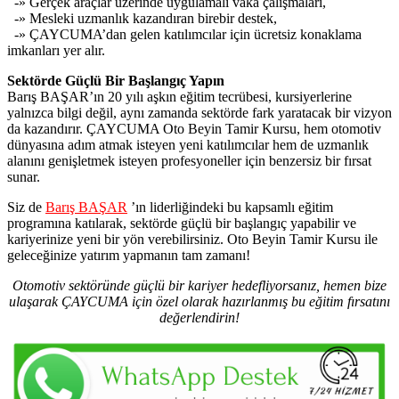
-» Gerçek araçlar üzerinde uygulamalı vaka çalışmaları,
-» Mesleki uzmanlık kazandıran birebir destek,
-» ÇAYCUMA’dan gelen katılımcılar için ücretsiz konaklama
imkanları yer alır.
Sektörde Güçlü Bir Başlangıç Yapın
Barış BAŞAR’ın 20 yılı aşkın eğitim tecrübesi, kursiyerlerine
yalnızca bilgi değil, aynı zamanda sektörde fark yaratacak bir vizyon
da kazandırır. ÇAYCUMA Oto Beyin Tamir Kursu, hem otomotiv
dünyasına adım atmak isteyen yeni katılımcılar hem de uzmanlık
alanını genişletmek isteyen profesyoneller için benzersiz bir fırsat
sunar.
Siz de
Barış BAŞAR
’ın liderliğindeki bu kapsamlı eğitim
programına katılarak, sektörde güçlü bir başlangıç yapabilir ve
kariyerinize yeni bir yön verebilirsiniz. Oto Beyin Tamir Kursu ile
geleceğinize yatırım yapmanın tam zamanı!
Otomotiv sektöründe güçlü bir kariyer hedefliyorsanız, hemen bize
ulaşarak ÇAYCUMA için özel olarak hazırlanmış bu eğitim fırsatını
değerlendirin!