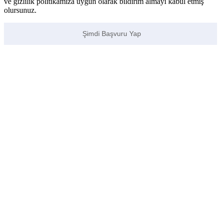
ve gizlilik politikamıza uygun olarak bildirim almayı kabul etmiş
olursunuz.