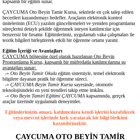
kapsamlı bir eğitim sunar.
ÇAYCUMA Oto Beyin Tamir Kursu, sektörde en çok talep edilen
becerileri kazandırmayı hedefler. Araçların elektronik kontrol
ünitelerinin (ECU) yazılım güncellemeleri ve yeniden programlama
süreçlerini detaylı şekilde öğrenmek isteyen katılımcılar için
benzersiz bir fırsattır. Eğitimlerimiz, uygulamalı vaka çalışmaları ile
teorik bilgileri birleştirerek etkili bir öğrenme ortamı yaratır.
Eğitim İçeriği ve Avantajları
ÇAYCUMA bölgesine özel olarak hazırlanan Oto Beyin
Programlama Kursu, kapsamlı bir müfredatla katılımcılarına şu
avantajları sunar:
-»
Oto Beyin Tamir Okulu
eğitim sistemiyle, temel elektronik
bilgilere dayanan pratik bir öğrenme süreci.
-»
ÇAYCUMA Beyin Tamir Kursu
sayesinde, otomotiv
teknolojisindeki en yeni trendleri takip etme imkânı.
-»
Oto Beyin Tamiri Eğitimi ÇAYCUMA
kapsamında, gerçek
araçlar üzerinde uygulamalı deneyimler.
Eğitimlerimizin amacı, katılımcılara kendi işlerini kurabilecek
veya mevcut işlerinde fark yaratacak bir bilgi birikimi
kazandırmaktır.
ÇAYCUMA OTO BEYİN TAMİR