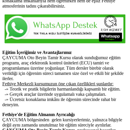
konaklama imkânlarıyla hem öğrenirken hem de eşsiz Fethiye
atmosferinin tadını çıkarabilirsiniz.
Eğitim İçeriğimiz ve Avantajlarımız
ÇAYCUMA Oto Beyin Tamir Kursu olarak sunduğumuz eğitim
programı, araç elektronik kontrol üniteleri (ECU) tamiri ve
programlaması üzerine yoğunlaşır. Tüm dersler birebir olarak
verildiği için öğrenim süreci tamamen size özel ve etkili bir şekilde
ilerler.
Fethiye Merkezli kursumuzun öne çıkan özellikleri şunlardır:
-» Teorik ve pratik bilgilerin harmanlandığı kapsamlı bir eğitim.
-» Gerçek araçlar üzerinde uygulamalı vaka çalışmaları.
-» Ücretsiz konaklama imkânı ile öğrenim sürecinde rahat bir
deneyim.
Fethiye'de Eğitim Almanın Ayrıcalığı
ÇAYCUMA bölgesinden gelen kursiyerlerimiz, yalnızca bilgiyle
değil aynı zamanda unutulmaz bir eğitim süreciyle ayrılırlar.