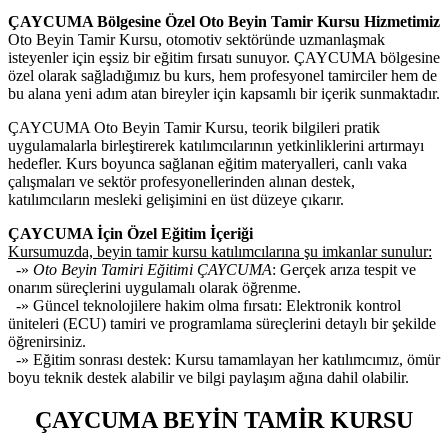
ÇAYCUMA Bölgesine Özel Oto Beyin Tamir Kursu Hizmetimiz
Oto Beyin Tamir Kursu, otomotiv sektöründe uzmanlaşmak
isteyenler için eşsiz bir eğitim fırsatı sunuyor. ÇAYCUMA bölgesine
özel olarak sağladığımız bu kurs, hem profesyonel tamirciler hem de
bu alana yeni adım atan bireyler için kapsamlı bir içerik sunmaktadır.
ÇAYCUMA Oto Beyin Tamir Kursu, teorik bilgileri pratik
uygulamalarla birleştirerek katılımcılarının yetkinliklerini artırmayı
hedefler. Kurs boyunca sağlanan eğitim materyalleri, canlı vaka
çalışmaları ve sektör profesyonellerinden alınan destek,
katılımcıların mesleki gelişimini en üst düzeye çıkarır.
ÇAYCUMA İçin Özel Eğitim İçeriği
Kursumuzda, beyin tamir kursu katılımcılarına şu imkanlar sunulur:
-»
Oto Beyin Tamiri Eğitimi ÇAYCUMA
: Gerçek arıza tespit ve
onarım süreçlerini uygulamalı olarak öğrenme.
-» Güncel teknolojilere hakim olma fırsatı: Elektronik kontrol
üniteleri (ECU) tamiri ve programlama süreçlerini detaylı bir şekilde
öğrenirsiniz.
-» Eğitim sonrası destek: Kursu tamamlayan her katılımcımız, ömür
boyu teknik destek alabilir ve bilgi paylaşım ağına dahil olabilir.
ÇAYCUMA BEYİN TAMİR KURSU