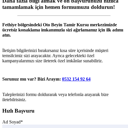
Daha fazla bilgi almak ve ön başvurunuzu hızlıca
tamamlamak için hemen formumuzu doldurun!
Fethiye
bölgesindeki
Oto Beyin Tamir Kursu
merkezimizde
ücretsiz konaklama imkanımızla sizi ağırlamamız için ilk adımı
atın.
İletişim bilgilerinizi bırakırsanız kısa süre içerisinde müşteri
temsilcimiz sizi arayacaktır. Ayrıca gelecekteki özel
kampanyalarımızı size ileterek özel imkânlar sunabiliriz.
Sorunuz mu var? Bizi Arayın:
0532 154 92 64
Taleplerinizi formu doldurarak veya telefonla arayarak bize
iletebilrisiniz.
Hızlı Başvuru
Ad Soyad*