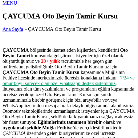
MENU
ÇAYCUMA Oto Beyin Tamir Kursu
Ana Sayfa
» ÇAYCUMA Oto Beyin Tamir Kursu
ÇAYCUMA
bölgesinde ikamet eden kişilerden, kendilerini
Oto
Beyin Tamiri
konusunda geliştirmek istyenler için özel olarak
oluşturduğumuz ve
20+ yıllık
tecrübmizle her geçen gün
müfredatını geliştirdiğimiz Oto Beyin Tamir Kursumuz için
ÇAYCUMA Oto Beyin Tamir Kursu
kapsamında Muğla'nın
Fethiye ilçesinde merkezimizde ücretsiz konaklama imkanı,
7/24 ve
ömür boyu sürecek olan özel whatsaapp destek sistemimiz
,
ihtiyacınız olan tüm yazılımların ve programların eğitim kapsamında
ücretsiz verildiği özel Oto Beyin Tamir Kursu için şimdi
uzmanımınızla birebir görüşmek için bizi arayabilir ve/veya
WhatsApp üzerinden mesaj atarak detaylı bilgiyi annda alabilirsiniz.
Otomotiv teknolojilerinde uzmanlaşmak isteyenler için ÇAYCUMA
Oto Beyin Tamir Kursu, sektörde fark yaratmanızı sağlayacak eşsiz
bir fırsat sunuyor.
Eğitimlerimiz tamamen birebir
olarak ve
uygulamalı şekilde Muğla Fethiye
’de gerçekleştirilmektedir.
ÇAYCUMA
üzerinden gelen kursiyerlerimize özel ücretsiz