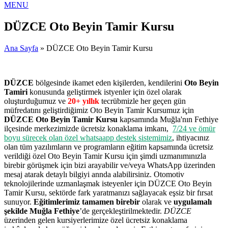
MENU
DÜZCE Oto Beyin Tamir Kursu
Ana Sayfa
» DÜZCE Oto Beyin Tamir Kursu
DÜZCE
bölgesinde ikamet eden kişilerden, kendilerini
Oto Beyin
Tamiri
konusunda geliştirmek istyenler için özel olarak
oluşturduğumuz ve
20+ yıllık
tecrübmizle her geçen gün
müfredatını geliştirdiğimiz Oto Beyin Tamir Kursumuz için
DÜZCE Oto Beyin Tamir Kursu
kapsamında Muğla'nın Fethiye
ilçesinde merkezimizde ücretsiz konaklama imkanı,
7/24 ve ömür
boyu sürecek olan özel whatsaapp destek sistemimiz
, ihtiyacınız
olan tüm yazılımların ve programların eğitim kapsamında ücretsiz
verildiği özel Oto Beyin Tamir Kursu için şimdi uzmanımınızla
birebir görüşmek için bizi arayabilir ve/veya WhatsApp üzerinden
mesaj atarak detaylı bilgiyi annda alabilirsiniz. Otomotiv
teknolojilerinde uzmanlaşmak isteyenler için DÜZCE Oto Beyin
Tamir Kursu, sektörde fark yaratmanızı sağlayacak eşsiz bir fırsat
sunuyor.
Eğitimlerimiz tamamen birebir
olarak ve
uygulamalı
şekilde Muğla Fethiye
’de gerçekleştirilmektedir.
DÜZCE
üzerinden gelen kursiyerlerimize özel ücretsiz konaklama