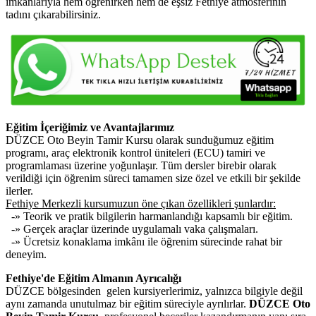
imkânlarıyla hem öğrenirken hem de eşsiz Fethiye atmosferinin
tadını çıkarabilirsiniz.
Eğitim İçeriğimiz ve Avantajlarımız
DÜZCE Oto Beyin Tamir Kursu olarak sunduğumuz eğitim
programı, araç elektronik kontrol üniteleri (ECU) tamiri ve
programlaması üzerine yoğunlaşır. Tüm dersler birebir olarak
verildiği için öğrenim süreci tamamen size özel ve etkili bir şekilde
ilerler.
Fethiye Merkezli kursumuzun öne çıkan özellikleri şunlardır:
-» Teorik ve pratik bilgilerin harmanlandığı kapsamlı bir eğitim.
-» Gerçek araçlar üzerinde uygulamalı vaka çalışmaları.
-» Ücretsiz konaklama imkânı ile öğrenim sürecinde rahat bir
deneyim.
Fethiye'de Eğitim Almanın Ayrıcalığı
DÜZCE bölgesinden gelen kursiyerlerimiz, yalnızca bilgiyle değil
aynı zamanda unutulmaz bir eğitim süreciyle ayrılırlar.
DÜZCE Oto