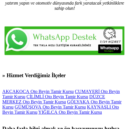
yatırım yapın ve otomotiv dünyasında fark yaratacak yetkinliklere
sahip olun!
» Hizmet Verdiğimiz İlçeler
AKÇAKOCA Oto Beyin Tamir Kursu
CUMAYERİ Oto Beyin
Tamir Kursu
ÇİLİMLİ Oto Beyin Tamir Kursu
DÜZCE
MERKEZ Oto Beyin Tamir Kursu
GÖLYAKA Oto Beyin Tamir
Kursu
GÜMÜŞOVA Oto Beyin Tamir Kursu
KAYNAŞLI Oto
Beyin Tamir Kursu
YIĞILCA Oto Beyin Tamir Kursu
Daha fazla bilgi almak ve ön başvurunuzu hızlıca