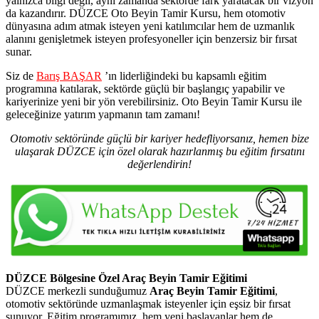
yalnızca bilgi değil, aynı zamanda sektörde fark yaratacak bir vizyon
da kazandırır. DÜZCE Oto Beyin Tamir Kursu, hem otomotiv
dünyasına adım atmak isteyen yeni katılımcılar hem de uzmanlık
alanını genişletmek isteyen profesyoneller için benzersiz bir fırsat
sunar.
Siz de
Barış BAŞAR
’ın liderliğindeki bu kapsamlı eğitim
programına katılarak, sektörde güçlü bir başlangıç yapabilir ve
kariyerinize yeni bir yön verebilirsiniz. Oto Beyin Tamir Kursu ile
geleceğinize yatırım yapmanın tam zamanı!
Otomotiv sektöründe güçlü bir kariyer hedefliyorsanız, hemen bize
ulaşarak DÜZCE için özel olarak hazırlanmış bu eğitim fırsatını
değerlendirin!
DÜZCE Bölgesine Özel Araç Beyin Tamir Eğitimi
DÜZCE merkezli sunduğumuz
Araç Beyin Tamir Eğitimi
,
otomotiv sektöründe uzmanlaşmak isteyenler için eşsiz bir fırsat
sunuyor. Eğitim programımız, hem yeni başlayanlar hem de