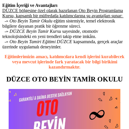
Eğitim İçeriği ve Avantajları
DÜZCE bölgesine özel olarak hazırlanan Oto Beyin Programlama
Kursu, kapsamlı bir müfredatla katılımcılarına şu avantajları sunar:
-»
Oto Beyin Tamir Okulu
eğitim sistemiyle, temel elektronik
bilgilere dayanan pratik bir öğrenme süreci.
-»
DÜZCE Beyin Tamir Kursu
sayesinde, otomotiv
teknolojisindeki en yeni trendleri takip etme imkânı.
-»
Oto Beyin Tamiri Eğitimi DÜZCE
kapsamında, gerçek araçlar
üzerinde uygulamalı deneyimler.
Eğitimlerimizin amacı, katılımcılara kendi işlerini kurabilecek
veya mevcut işlerinde fark yaratacak bir bilgi birikimi
kazandırmaktır.
DÜZCE OTO BEYİN TAMİR OKULU