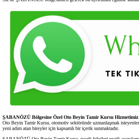
ŞABANÖZÜ Bölgesine Özel Oto Beyin Tamir Kursu Hizmetimiz
Oto Beyin Tamir Kursu, otomotiv sektöründe uzmanlaşmak isteyenler i
yeni adım atan bireyler için kapsamlı bir içerik sunmaktadır.
ŞABANÖZÜ Oto Beyin Tamir Kursu, teorik bilgileri pratik uygulamalarla