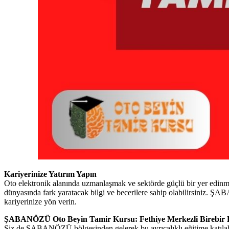
Kariyerinize Yatırım Yapın
Oto elektronik alanında uzmanlaşmak ve sektörde güçlü bir yer edin
dünyasında fark yaratacak bilgi ve becerilere sahip olabilirsiniz.
kariyerinize yön verin.
ŞABANÖZÜ Oto Beyin Tamir Kursu: Fethiye Merkezli Birebir 
Siz de ŞABANÖZÜ bölgesinden gelerek bu ayrıcalıklı eğitime katılabil