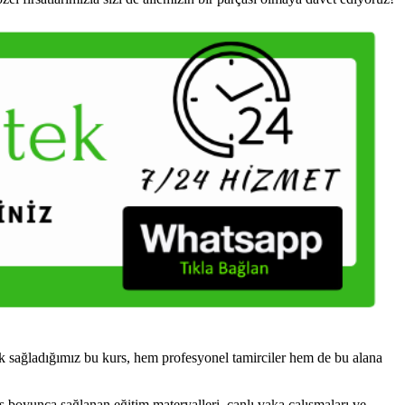
 sağladığımız bu kurs, hem profesyonel tamirciler hem de bu alana
s boyunca sağlanan eğitim materyalleri, canlı vaka çalışmaları ve