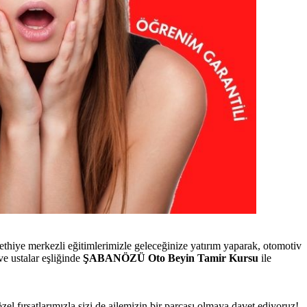
iye merkezli eğitimlerimizle geleceğinize yatırım yaparak, otomotiv
e ustalar eşliğinde
ŞABANÖZÜ Oto Beyin Tamir Kursu
ile
özel fırsatlarımızla sizi de ailemizin bir parçası olmaya davet ediyoruz!