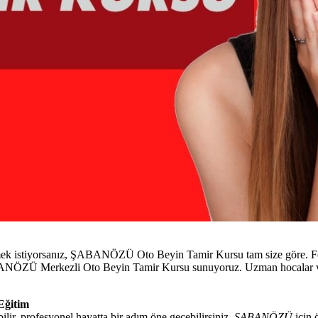
mek istiyorsanız, ŞABANÖZÜ Oto Beyin Tamir Kursu tam size göre. Feth
 ŞABANÖZÜ Merkezli Oto Beyin Tamir Kursu sunuyoruz. Uzman hocalar v
Eğitim
ir, profesyonel hayatta bir adım öne geçebilirsiniz.
ŞABANÖZÜ
için 