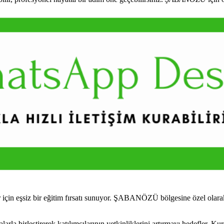
çin eşsiz bir eğitim fırsatı sunuyor. ŞABANÖZÜ bölgesine özel olarak
 birleştirerek katılımcılarının yetkinliklerini artırmayı hedefler. Kur