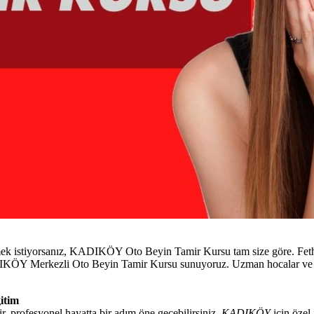
mek istiyorsanız, KADIKÖY Oto Beyin Tamir Kursu tam size göre. Fethiy
 KADIKÖY Merkezli Oto Beyin Tamir Kursu sunuyoruz. Uzman hocalar ve 
itim
, profesyonel hayatta bir adım öne geçebilirsiniz.
KADIKÖY
için özel 