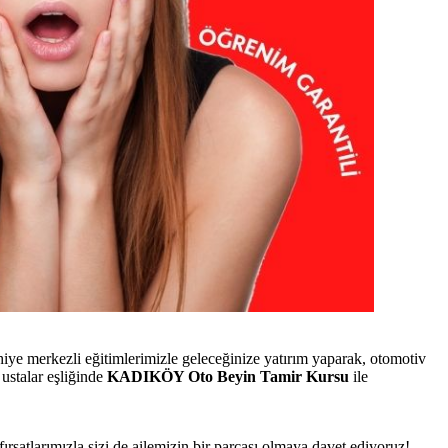
e merkezli eğitimlerimizle geleceğinize yatırım yaparak, otomotiv
ustalar eşliğinde
KADIKÖY Oto Beyin Tamir Kursu
ile
fırsatlarımızla sizi de ailemizin bir parçası olmaya davet ediyoruz!