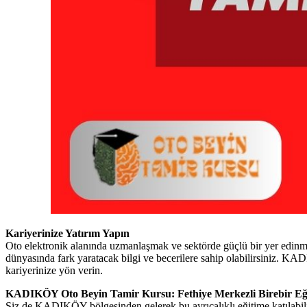
Kariyerinize Yatırım Yapın
Oto elektronik alanında uzmanlaşmak ve sektörde güçlü bir yer edin
dünyasında fark yaratacak bilgi ve becerilere sahip olabilirsiniz.
kariyerinize yön verin.
KADIKÖY Oto Beyin Tamir Kursu: Fethiye Merkezli Birebir Eğ
Siz de KADIKÖY bölgesinden gelerek bu ayrıcalıklı eğitime katılabilir