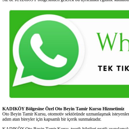
KADIKÖY Bölgesine Özel Oto Beyin Tamir Kursu Hizmetimiz
Oto Beyin Tamir Kursu, otomotiv sektöründe uzmanlaşmak isteyenler i
adım atan bireyler için kapsamlı bir içerik sunmaktadır.
KADIKÖY Oto Beyin Tamir Kursu, teorik bilgileri pratik uygulamalarla b