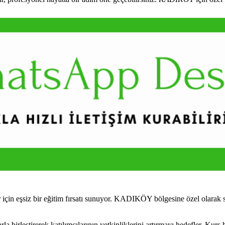
çin eşsiz bir eğitim fırsatı sunuyor. KADIKÖY bölgesine özel olarak s
irleştirerek katılımcılarının yetkinliklerini artırmayı hedefler. Kurs 