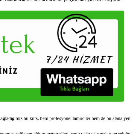
ağladığımız bu kurs, hem profesyonel tamirciler hem de bu alana yeni
boyunca sağlanan eğitim materyalleri, canlı vaka çalışmaları ve sektör