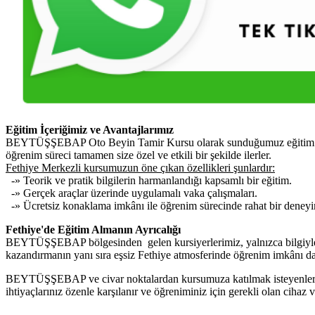
Eğitim İçeriğimiz ve Avantajlarımız
BEYTÜŞŞEBAP Oto Beyin Tamir Kursu olarak sunduğumuz eğitim program
öğrenim süreci tamamen size özel ve etkili bir şekilde ilerler.
Fethiye Merkezli kursumuzun öne çıkan özellikleri şunlardır:
-» Teorik ve pratik bilgilerin harmanlandığı kapsamlı bir eğitim.
-» Gerçek araçlar üzerinde uygulamalı vaka çalışmaları.
-» Ücretsiz konaklama imkânı ile öğrenim sürecinde rahat bir deney
Fethiye'de Eğitim Almanın Ayrıcalığı
BEYTÜŞŞEBAP bölgesinden gelen kursiyerlerimiz, yalnızca bilgiyle d
kazandırmanın yanı sıra eşsiz Fethiye atmosferinde öğrenim imkânı da
BEYTÜŞŞEBAP ve civar noktalardan kursumuza katılmak isteyenler, Fet
ihtiyaçlarınız özenle karşılanır ve öğreniminiz için gerekli olan cihaz 