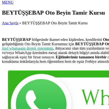
MENU
BEYTÜŞŞEBAP Oto Beyin Tamir Kursu
Ana Sayfa
» BEYTÜŞŞEBAP Oto Beyin Tamir Kursu
BEYTÜŞŞEBAP
bölgesinde ikamet eden kişilerden, kendilerini
Oto
geliştirdiğimiz Oto Beyin Tamir Kursumuz için
BEYTÜŞŞEBAP Oto 
özel whatsaapp destek sistemimiz
, ihtiyacınız olan tüm yazılımların 
ve/veya WhatsApp üzerinden mesaj atarak detaylı bilgiyi annda alab
sağlayacak eşsiz bir fırsat sunuyor.
Eğitimlerimiz tamamen birebir
o
konaklama imkânlarıyla hem öğrenirken hem de eşsiz Fethiye atmosferin