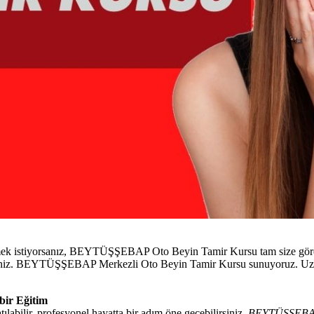
mek istiyorsanız, BEYTÜŞŞEBAP Oto Beyin Tamir Kursu tam size göre. F
lirsiniz. BEYTÜŞŞEBAP Merkezli Oto Beyin Tamir Kursu sunuyoruz. Uzm
ir Eğitim
bilir, profesyonel hayatta bir adım öne geçebilirsiniz.
BEYTÜŞŞEB