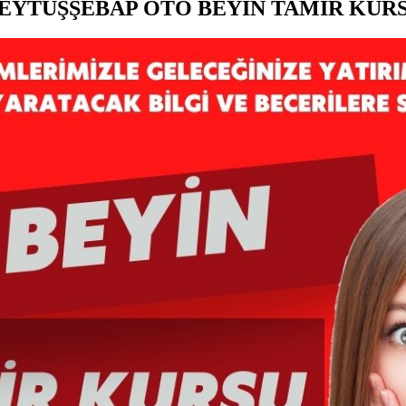
EYTÜŞŞEBAP OTO BEYİN TAMİR KUR