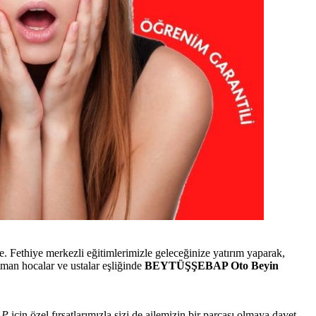
ethiye merkezli eğitimlerimizle geleceğinize yatırım yaparak,
an hocalar ve ustalar eşliğinde
BEYTÜŞŞEBAP Oto Beyin
AP
için özel fırsatlarımızla sizi de ailemizin bir parçası olmaya davet