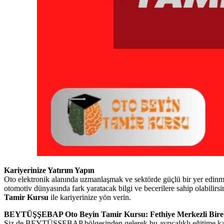
Kariyerinize Yatırım Yapın
Oto elektronik alanında uzmanlaşmak ve sektörde güçlü bir yer edin
otomotiv dünyasında fark yaratacak bilgi ve becerilere sahip olabi
Tamir Kursu
ile kariyerinize yön verin.
BEYTÜŞŞEBAP Oto Beyin Tamir Kursu: Fethiye Merkezli Bireb
Siz de BEYTÜŞŞEBAP bölgesinden gelerek bu ayrıcalıklı eğitime katıla