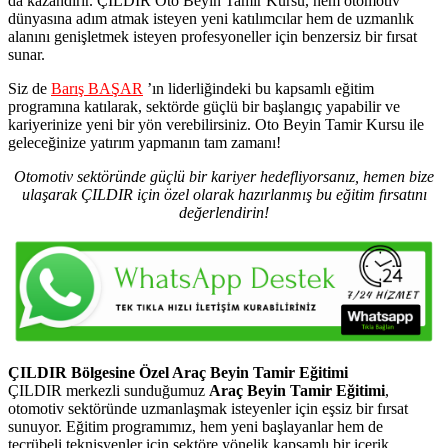
da kazandırır. ÇILDIR Oto Beyin Tamir Kursu, hem otomotiv
dünyasına adım atmak isteyen yeni katılımcılar hem de uzmanlık
alanını genişletmek isteyen profesyoneller için benzersiz bir fırsat
sunar.
Siz de
Barış BAŞAR
’ın liderliğindeki bu kapsamlı eğitim
programına katılarak, sektörde güçlü bir başlangıç yapabilir ve
kariyerinize yeni bir yön verebilirsiniz. Oto Beyin Tamir Kursu ile
geleceğinize yatırım yapmanın tam zamanı!
Otomotiv sektöründe güçlü bir kariyer hedefliyorsanız, hemen bize
ulaşarak ÇILDIR için özel olarak hazırlanmış bu eğitim fırsatını
değerlendirin!
ÇILDIR Bölgesine Özel Araç Beyin Tamir Eğitimi
ÇILDIR merkezli sunduğumuz
Araç Beyin Tamir Eğitimi
,
otomotiv sektöründe uzmanlaşmak isteyenler için eşsiz bir fırsat
sunuyor. Eğitim programımız, hem yeni başlayanlar hem de
tecrübeli teknisyenler için sektöre yönelik kapsamlı bir içerik