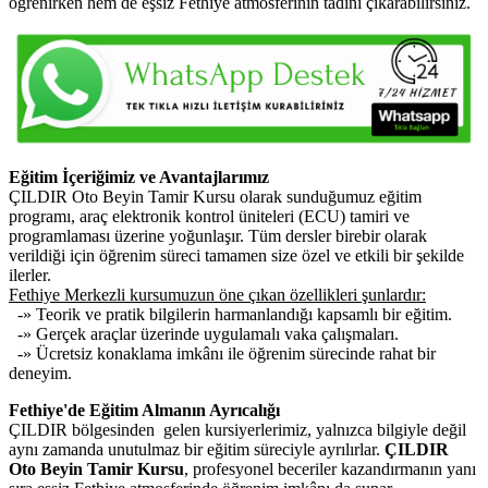
öğrenirken hem de eşsiz Fethiye atmosferinin tadını çıkarabilirsiniz.
Eğitim İçeriğimiz ve Avantajlarımız
ÇILDIR Oto Beyin Tamir Kursu olarak sunduğumuz eğitim
programı, araç elektronik kontrol üniteleri (ECU) tamiri ve
programlaması üzerine yoğunlaşır. Tüm dersler birebir olarak
verildiği için öğrenim süreci tamamen size özel ve etkili bir şekilde
ilerler.
Fethiye Merkezli kursumuzun öne çıkan özellikleri şunlardır:
-» Teorik ve pratik bilgilerin harmanlandığı kapsamlı bir eğitim.
-» Gerçek araçlar üzerinde uygulamalı vaka çalışmaları.
-» Ücretsiz konaklama imkânı ile öğrenim sürecinde rahat bir
deneyim.
Fethiye'de Eğitim Almanın Ayrıcalığı
ÇILDIR bölgesinden gelen kursiyerlerimiz, yalnızca bilgiyle değil
aynı zamanda unutulmaz bir eğitim süreciyle ayrılırlar.
ÇILDIR
Oto Beyin Tamir Kursu
, profesyonel beceriler kazandırmanın yanı