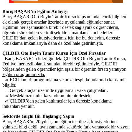
Barış BAŞAR’ın Eğitim Anlayışı
Barış BAŞAR, Oto Beyin Tamir Kursu kapsamında teorik bilgilere
ek olarak gerçek araçlar üzerinde uygulamalı eğitimler sunar.
Eğitimin her aşamasında birebir destek sağlayarak öğrencilerin,
öğrenim sürecini en verimli şekilde tamamlamasını hedefler.
ÇILDIR’dan gelen kursiyerlerimiz için ise bu deneyim, ücretsiz
konaklama imkanlarıyla daha da özel hale getirilmiştir.
ÇILDIR Oto Beyin Tamir Kursu İçin Özel Fırsatlar
Barış BAŞAR’ın liderliğindeki ÇILDIR Oto Beyin Tamir Kursu,
Fethiye merkezli olarak sunulan birebir eğitimleriyle, ÇILDIR
bölgesinden gelen öğrenciler için eşsiz bir öğrenim fırsatı yaratıyor.
Eğitim programımızda:
-» ECU tamiri, programlama ve arıza tespit konularında kapsamlı
bilgiler,
-» Gerçek araçlar üzerinde uygulamalı vaka çalışmaları,
-» Mesleki uzmanlık kazandıran birebir destek,
-» ÇILDIR’dan gelen katılımcılar için ücretsiz konaklama
imkanları yer alır.
Sektörde Güçlü Bir Başlangıç Yapın
Barış BAŞAR’ın 20 yılı aşkın eğitim tecrübesi, kursiyerlerine
yalnızca bilgi değil, aynı zamanda sektörde fark yaratacak bir vizyon