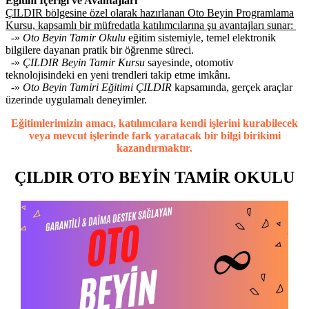
Eğitim İçeriği ve Avantajları
ÇILDIR bölgesine özel olarak hazırlanan Oto Beyin Programlama
Kursu, kapsamlı bir müfredatla katılımcılarına şu avantajları sunar:
-»
Oto Beyin Tamir Okulu
eğitim sistemiyle, temel elektronik
bilgilere dayanan pratik bir öğrenme süreci.
-»
ÇILDIR Beyin Tamir Kursu
sayesinde, otomotiv
teknolojisindeki en yeni trendleri takip etme imkânı.
-»
Oto Beyin Tamiri Eğitimi ÇILDIR
kapsamında, gerçek araçlar
üzerinde uygulamalı deneyimler.
Eğitimlerimizin amacı, katılımcılara kendi işlerini kurabilecek
veya mevcut işlerinde fark yaratacak bir bilgi birikimi
kazandırmaktır.
ÇILDIR OTO BEYİN TAMİR OKULU