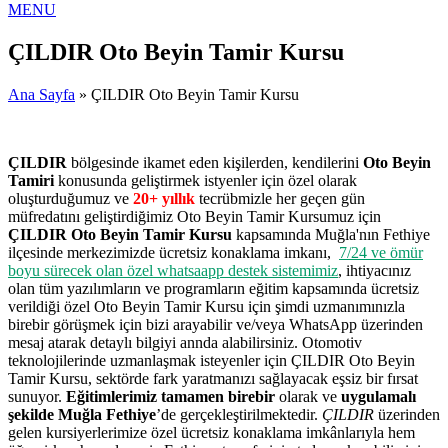
MENU
ÇILDIR Oto Beyin Tamir Kursu
Ana Sayfa
» ÇILDIR Oto Beyin Tamir Kursu
ÇILDIR
bölgesinde ikamet eden kişilerden, kendilerini
Oto Beyin
Tamiri
konusunda geliştirmek istyenler için özel olarak
oluşturduğumuz ve
20+ yıllık
tecrübmizle her geçen gün
müfredatını geliştirdiğimiz Oto Beyin Tamir Kursumuz için
ÇILDIR Oto Beyin Tamir Kursu
kapsamında Muğla'nın Fethiye
ilçesinde merkezimizde ücretsiz konaklama imkanı,
7/24 ve ömür
boyu sürecek olan özel whatsaapp destek sistemimiz
, ihtiyacınız
olan tüm yazılımların ve programların eğitim kapsamında ücretsiz
verildiği özel Oto Beyin Tamir Kursu için şimdi uzmanımınızla
birebir görüşmek için bizi arayabilir ve/veya WhatsApp üzerinden
mesaj atarak detaylı bilgiyi annda alabilirsiniz. Otomotiv
teknolojilerinde uzmanlaşmak isteyenler için ÇILDIR Oto Beyin
Tamir Kursu, sektörde fark yaratmanızı sağlayacak eşsiz bir fırsat
sunuyor.
Eğitimlerimiz tamamen birebir
olarak ve
uygulamalı
şekilde Muğla Fethiye
’de gerçekleştirilmektedir.
ÇILDIR
üzerinden
gelen kursiyerlerimize özel ücretsiz konaklama imkânlarıyla hem